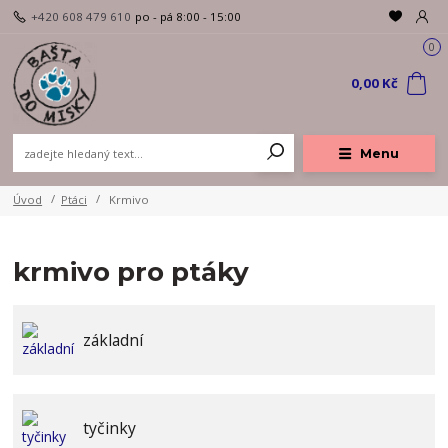
+420 608 479 610
po - pá 8:00 - 15:00
0
0,00 Kč
Menu
Úvod
Ptáci
Krmivo
krmivo pro ptáky
základní
tyčinky