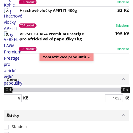
Skladem
TOP produkt
Hrachové vločky APETIT 400g
33 Kč
2.
Skladem
TOP produkt
VERSELE-LAGA Premium Prestige
195 Kč
3.
pro africké velké papoušky 1kg
Skladem
TOP produkt
zobrazit více produktů
Cena:
Od
Do
Kč
Kč
Štítky
Skladem