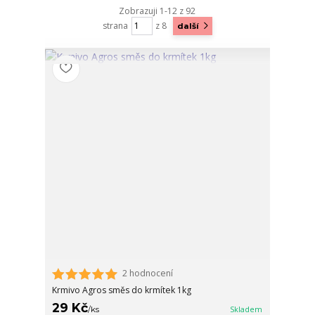
Zobrazuji 1-12 z 92
strana
z 8
další
2 hodnocení
Krmivo Agros směs do krmítek 1kg
29 Kč
/
ks
Skladem