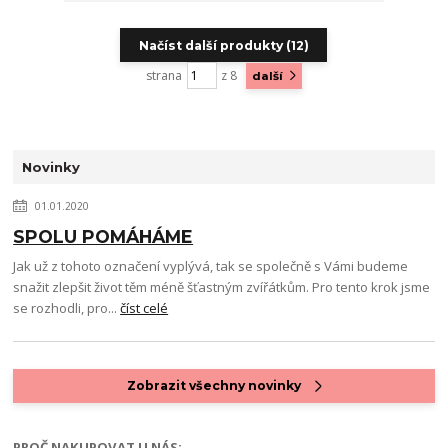
Načíst další produkty (12)
strana
z 8
další
Novinky
01.01.2020
SPOLU POMÁHÁME
Jak už z tohoto označení vyplývá, tak se společně s Vámi budeme
snažit zlepšit život těm méně šťastným zvířátkům. Pro tento krok jsme
se rozhodli, pro...
číst celé
Zobrazit všechny novinky
PROČ NAKUPOVAT U NÁS: