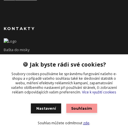
KONTAKTY
Bašta do misky
🍪 Jak byste rádi své cookies?
+420 608 479 610
po - pá 8:00 - 15:00
Soubory cookies používáme ke správnému fungování našeho e-
shopu a v případě vašeho souhlasu také ke sledování statistik o
info@bastadomisky.cz
webu, měření efektivity reklamních kampaní, zapamatování
vašeho oblíbeného nastavení při používání stránek, či zobrazení
reklam odpovídajících vašim preferencím.
Více k využití cookies
Nastavení
Souhlasím
Souhlas můžete odmítnout
zde
.
Vytvořeno na
Eshop-rychle.cz