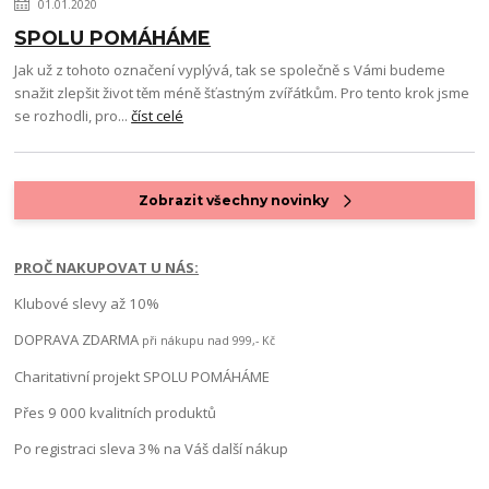
01.01.2020
SPOLU POMÁHÁME
Jak už z tohoto označení vyplývá, tak se společně s Vámi budeme
snažit zlepšit život těm méně šťastným zvířátkům. Pro tento krok jsme
se rozhodli, pro...
číst celé
Zobrazit všechny novinky
PROČ NAKUPOVAT U NÁS:
Klubové slevy až 10%
DOPRAVA ZDARMA
při nákupu nad 999,- Kč
Charitativní projekt SPOLU POMÁHÁME
Přes 9 000 kvalitních produktů
Po registraci sleva 3% na Váš další nákup