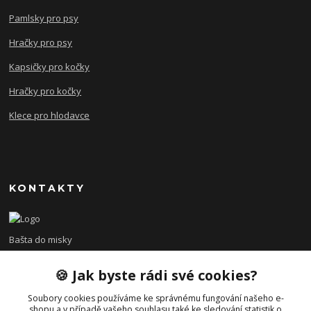
Pamlsky pro psy
Hračky pro psy
Kapsičky pro kočky
Hračky pro kočky
Klece pro hlodavce
KONTAKTY
Bašta do misky
🍪 Jak byste rádi své cookies?
+420 608 479 610
po - pá 8:00 - 15:00
Soubory cookies používáme ke správnému fungování našeho e-
shopu a v případě vašeho souhlasu také ke sledování statistik o