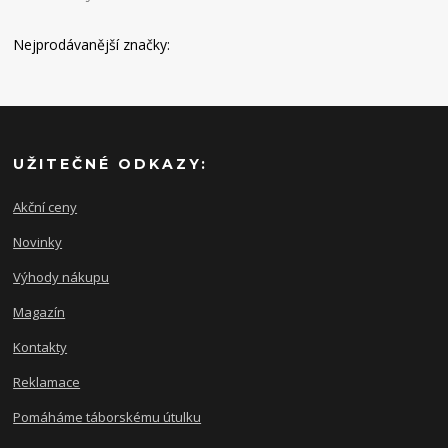
Nejprodávanější značky:
UŽITEČNÉ ODKAZY:
Akční ceny
Novinky
Výhody nákupu
Magazín
Kontakty
Reklamace
Pomáháme táborskému útulku