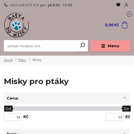
+420 608 479 610
po - pá 8:00 - 15:00
0
0,00 Kč
Menu
Úvod
Ptáci
Misky
Misky pro ptáky
Cena:
Od
Do
Kč
Kč