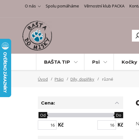
O nás
Spolu pomáháme
Věrnostní klub PACKA
Kont
BAŠTA TIP
Psi
Kočky
Úvod
Ptáci
Díly, doplňky
různé
Cena:
Od
Do
N
Kč
Kč