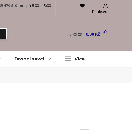
08 479 610
po - pá 8:00 - 15:00
Přihlášení
0
ks
za
0,00 Kč
t
Drobní savci
Více