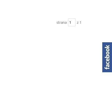
strana
z 1