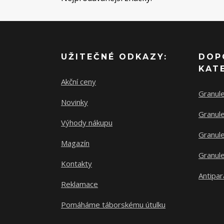
UŽITEČNÉ ODKAZY:
DOP
KAT
Akční ceny
Granul
Novinky
Granule
Výhody nákupu
Granule
Magazín
Granule
Kontakty
Antipar
Reklamace
Pomáháme táborskému útulku