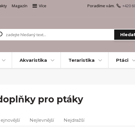
akty
Magazín
Více
Poradíme vám.
+420 6
Hleda
Akvaristika
Teraristika
Ptáci
doplňky pro ptáky
ejnovější
Nejlevnější
Nejdražší