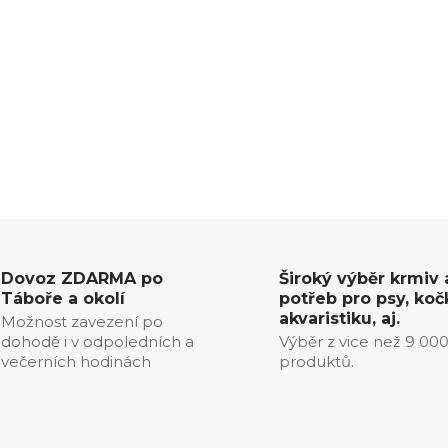
Dovoz ZDARMA po
Široký výběr krmiv 
Táboře a okolí
potřeb pro psy, koč
akvaristiku, aj.
Možnost zavezení po
dohodě i v odpoledních a
Výběr z vice než 9 00
večerních hodinách
produktů.