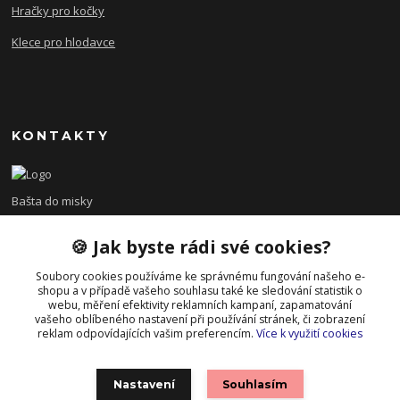
Hračky pro kočky
Klece pro hlodavce
KONTAKTY
Bašta do misky
🍪 Jak byste rádi své cookies?
+420 608 479 610
po - pá 8:00 - 15:00
Soubory cookies používáme ke správnému fungování našeho e-
shopu a v případě vašeho souhlasu také ke sledování statistik o
info@bastadomisky.cz
webu, měření efektivity reklamních kampaní, zapamatování
vašeho oblíbeného nastavení při používání stránek, či zobrazení
reklam odpovídajících vašim preferencím.
Více k využití cookies
Nastavení
Souhlasím