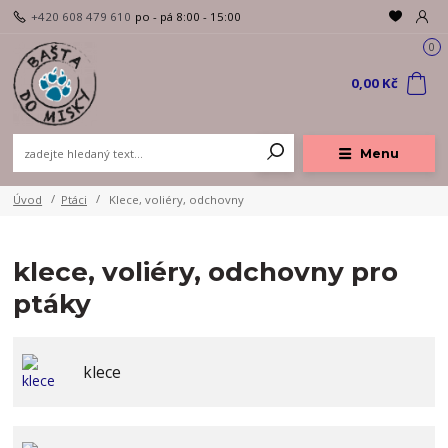
+420 608 479 610
po - pá 8:00 - 15:00
0
0,00 Kč
Menu
Úvod
Ptáci
Klece, voliéry, odchovny
klece, voliéry, odchovny pro
ptáky
klece