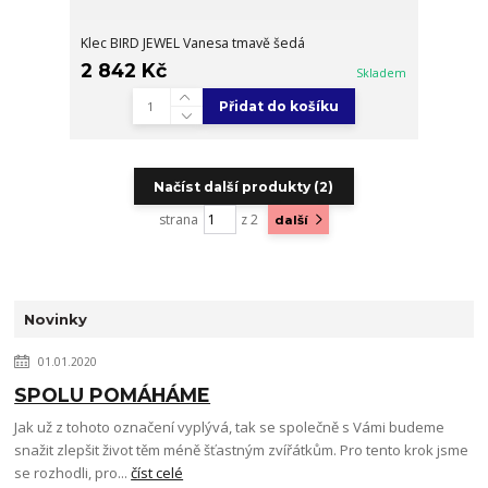
Klec BIRD JEWEL Vanesa tmavě šedá
2 842 Kč
Skladem
Přidat do košíku
Načíst další produkty (2)
strana
z 2
další
Novinky
01.01.2020
SPOLU POMÁHÁME
Jak už z tohoto označení vyplývá, tak se společně s Vámi budeme
snažit zlepšit život těm méně šťastným zvířátkům. Pro tento krok jsme
se rozhodli, pro...
číst celé