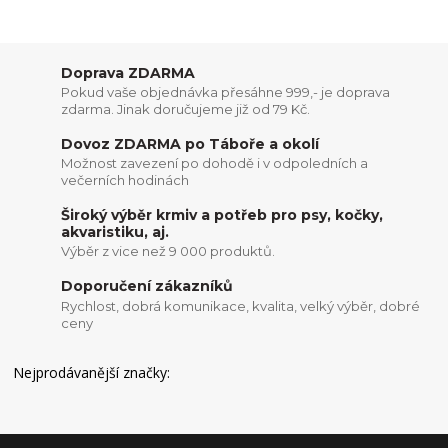
Doprava ZDARMA
Pokud vaše objednávka přesáhne 999,- je doprava
zdarma. Jinak doručujeme již od 79 Kč.
Dovoz ZDARMA po Táboře a okolí
Možnost zavezení po dohodě i v odpoledních a
večerních hodinách
Široký výběr krmiv a potřeb pro psy, kočky,
akvaristiku, aj.
Výběr z vice než 9 000 produktů.
Doporučení zákazníků
Rychlost, dobrá komunikace, kvalita, velký výběr, dobré
ceny
Nejprodávanější značky: