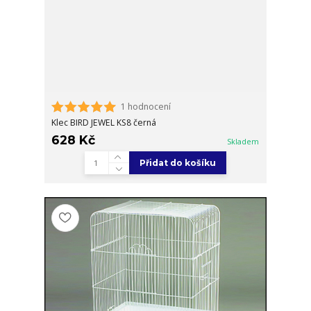
1 hodnocení
Klec BIRD JEWEL KS8 černá
628 Kč
Skladem
Přidat do košíku