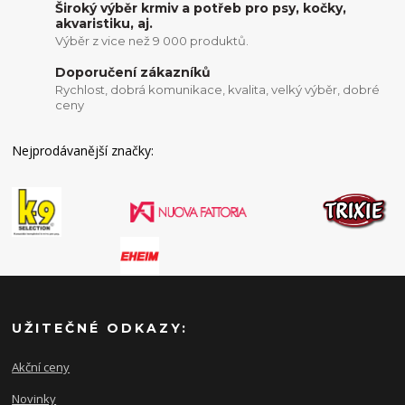
Široký výběr krmiv a potřeb pro psy, kočky,
akvaristiku, aj.
Výběr z vice než 9 000 produktů.
Doporučení zákazníků
Rychlost, dobrá komunikace, kvalita, velký výběr, dobré
ceny
Nejprodávanější značky:
UŽITEČNÉ ODKAZY:
Akční ceny
Novinky