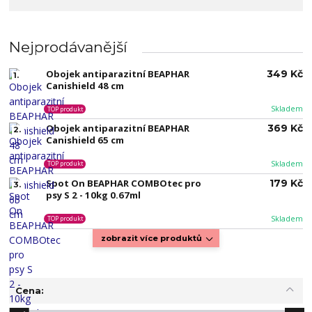
Nejprodávanější
Obojek antiparazitní BEAPHAR
349 Kč
1.
Canishield 48 cm
Skladem
TOP produkt
Obojek antiparazitní BEAPHAR
369 Kč
2.
Canishield 65 cm
Skladem
TOP produkt
Spot On BEAPHAR COMBOtec pro
179 Kč
3.
psy S 2 - 10kg 0.67ml
Skladem
TOP produkt
zobrazit více produktů
Cena: