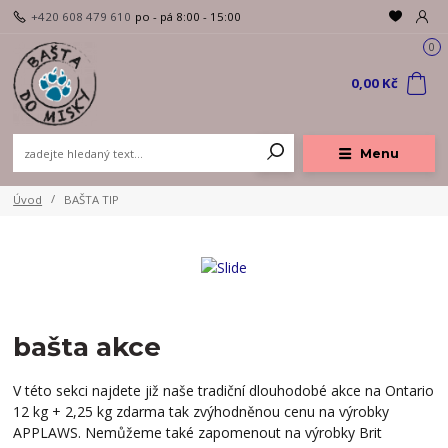
+420 608 479 610
po - pá 8:00 - 15:00
0
0,00 Kč
Menu
Úvod
BAŠTA TIP
bašta akce
V této sekci najdete již naše tradiční dlouhodobé akce na Ontario
12 kg + 2,25 kg zdarma tak zvýhodněnou cenu na výrobky
APPLAWS. Nemůžeme také zapomenout na výrobky Brit