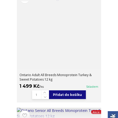
Ontario Adult All Breeds Monoprotein Turkey &
Sweet Potatoes 12 kg
1 499 Kč
/
ks
Skladem
Přidat do košíku
Akce