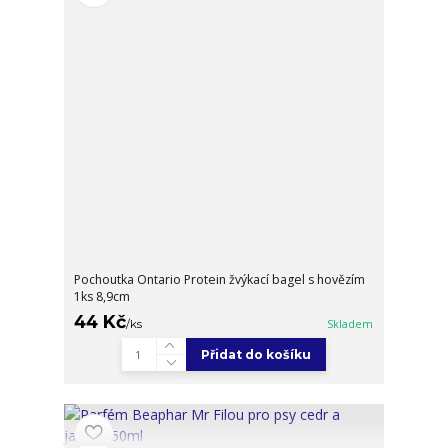
Pochoutka Ontario Protein žvýkací bagel s hovězím
1ks 8,9cm
44 Kč
/
ks
Skladem
Přidat do košíku