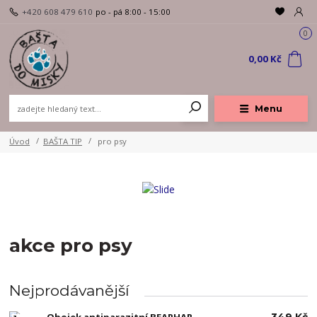
+420 608 479 610
po - pá 8:00 - 15:00
0
0,00 Kč
Menu
Úvod
BAŠTA TIP
pro psy
akce pro psy
Nejprodávanější