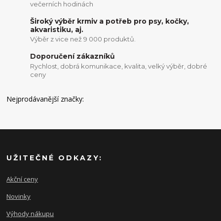
večerních hodinách
Široký výběr krmiv a potřeb pro psy, kočky,
akvaristiku, aj.
Výběr z vice než 9 000 produktů.
Doporučení zákazníků
Rychlost, dobrá komunikace, kvalita, velký výběr, dobré
ceny
Nejprodávanější značky:
UŽITEČNÉ ODKAZY:
Akční ceny
Novinky
Výhody nákupu