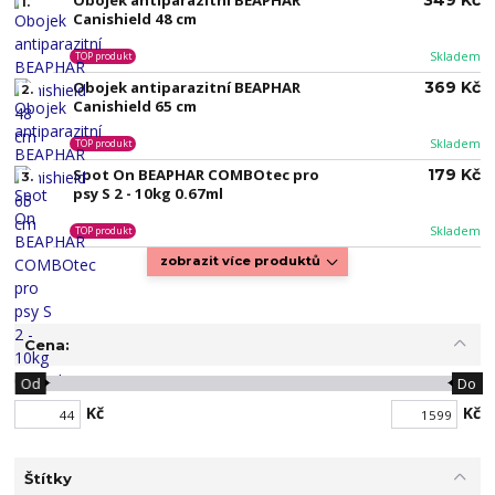
Obojek antiparazitní BEAPHAR
349 Kč
1.
Canishield 48 cm
Skladem
TOP produkt
Obojek antiparazitní BEAPHAR
369 Kč
2.
Canishield 65 cm
Skladem
TOP produkt
Spot On BEAPHAR COMBOtec pro
179 Kč
3.
psy S 2 - 10kg 0.67ml
Skladem
TOP produkt
zobrazit více produktů
Cena:
Od
Do
Kč
Kč
Štítky