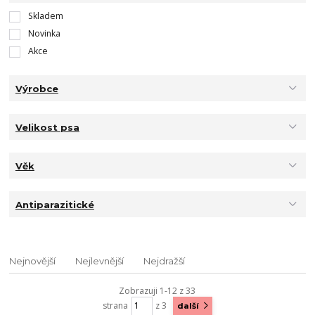
Skladem
Novinka
Akce
Výrobce
Velikost psa
Věk
Antiparazitické
Nejnovější
Nejlevnější
Nejdražší
Zobrazuji 1-12 z 33
strana
z 3
další