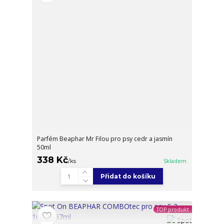
Parfém Beaphar Mr Filou pro psy cedr a jasmín
50ml
338 Kč
/
ks
Skladem
Přidat do košíku
TOP produkt