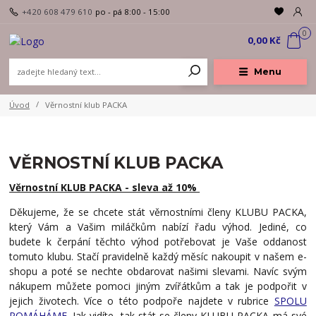
+420 608 479 610
po - pá 8:00 - 15:00
0
0,00 Kč
Menu
Úvod
Věrnostní klub PACKA
VĚRNOSTNÍ KLUB PACKA
Věrnostní KLUB PACKA - sleva až 10%
Děkujeme, že se chcete stát věrnostními členy KLUBU PACKA,
který Vám a Vašim miláčkům nabízí řadu výhod. Jediné, co
budete k čerpání těchto výhod potřebovat je Vaše oddanost
tomuto klubu. Stačí pravidelně každý měsíc nakoupit v našem e-
shopu a poté se nechte obdarovat našimi slevami. Navíc svým
nákupem můžete pomoci jiným zvířátkům a tak je podpořit v
jejich životech. Více o této podpoře najdete v rubrice
SPOLU
POMÁHÁME
. Jak vidíte, tak stát se členy KLUBU PACKA má své