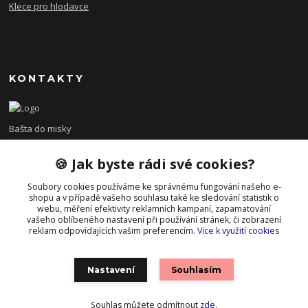
Klece pro hlodavce
KONTAKTY
Bašta do misky
🍪 Jak byste rádi své cookies?
+420 608 479 610
po - pá 8:00 - 15:00
Soubory cookies používáme ke správnému fungování našeho e-
shopu a v případě vašeho souhlasu také ke sledování statistik o
info@bastadomisky.cz
webu, měření efektivity reklamních kampaní, zapamatování
vašeho oblíbeného nastavení při používání stránek, či zobrazení
reklam odpovídajících vašim preferencím.
Více k využití cookies
Nastavení
Souhlasím
Souhlas můžete odmítnout
zde
.