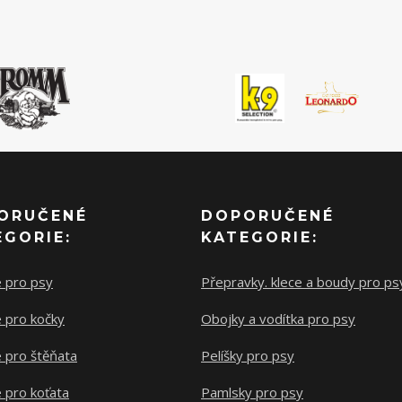
ORUČENÉ
DOPORUČENÉ
EGORIE:
KATEGORIE:
e pro psy
Přepravky. klece a boudy pro ps
 pro kočky
Obojky a vodítka pro psy
 pro štěňata
Pelíšky pro psy
 pro koťata
Pamlsky pro psy