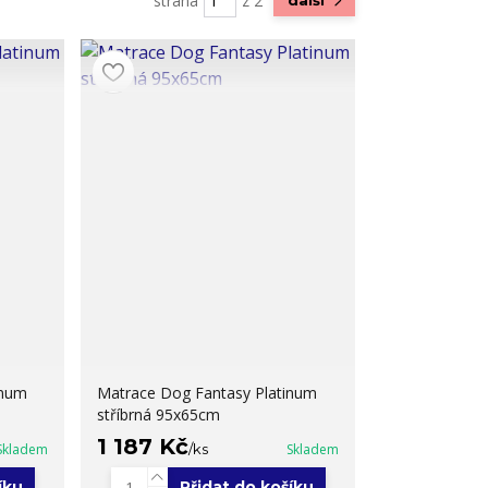
strana
z 2
další
inum
Matrace Dog Fantasy Platinum
stříbrná 95x65cm
1 187 Kč
Skladem
/
ks
Skladem
íku
Přidat do košíku