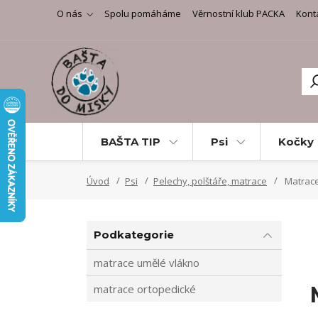
O nás
Spolu pomáháme
Věrnostní klub PACKA
Kont
BAŠTA TIP
Psi
Kočky
Úvod
Psi
Pelechy, polštáře, matrace
Matrac
Podkategorie
matrace umělé vlákno
matrace ortopedické