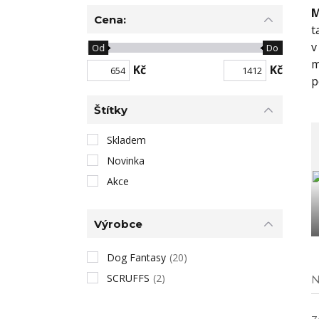
M
Cena:
t
v
Od
Do
m
Kč
Kč
p
Štítky
Skladem
Novinka
Akce
Výrobce
Dog Fantasy
(20)
SCRUFFS
(2)
N