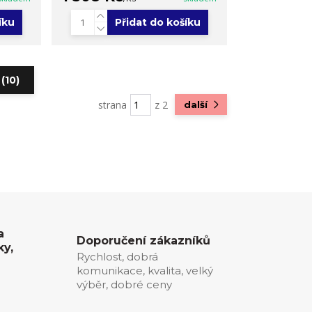
íku
Přidat do košíku
(10)
strana
z 2
další
a
Doporučení zákazníků
ky,
Rychlost, dobrá
komunikace, kvalita, velký
0
výběr, dobré ceny