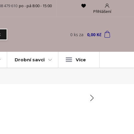
08 479 610
po - pá 8:00 - 15:00
Přihlášení
0
ks
za
0,00 Kč
t
Drobní savci
Více