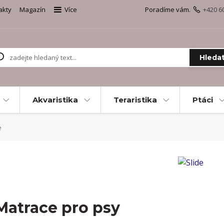
akty
Magazín
Více
Poradíme vám.
+420 6
Hleda
Akvaristika
Teraristika
Ptáci
e
Matrace pro psy