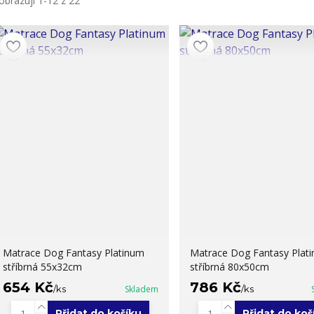
obrazuji 1-12 z 22
Matrace Dog Fantasy Platinum
Matrace Dog Fantasy Plat
stříbrná 55x32cm
stříbrná 80x50cm
654 Kč
786 Kč
/
ks
Skladem
/
ks
Přidat do košíku
Přidat do koš