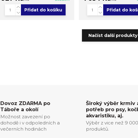
Přidat do košíku
Přidat do koš
Načíst další produkty 
Dovoz ZDARMA po
Široký výběr krmiv 
Táboře a okolí
potřeb pro psy, koč
akvaristiku, aj.
Možnost zavezení po
dohodě i v odpoledních a
Výběr z vice než 9 00
večerních hodinách
produktů.