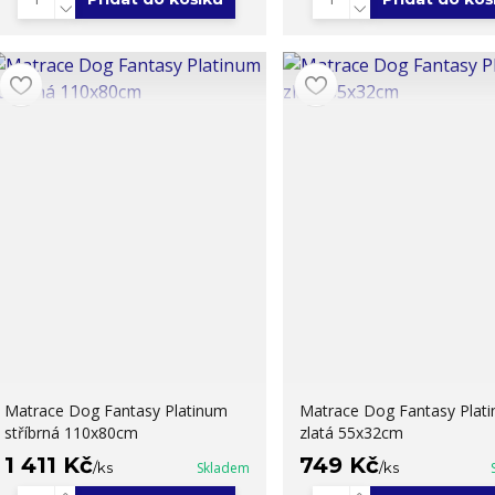
Matrace Dog Fantasy Platinum
Matrace Dog Fantasy Plat
stříbrná 110x80cm
zlatá 55x32cm
1 411 Kč
749 Kč
/
ks
Skladem
/
ks