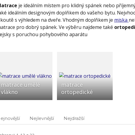
atrace
je ideálním místem pro klidný spánek nebo příjemn
aké ideálním designovým doplňkem do vašeho bytu. Nejvhod
 koutě s výhledem na dveře. Vhodným doplňkem je
miska
n
atrace pro dobrý spánek. Ve výběru najdeme také
ortoped
ejsky s poruchou pohybového aparátu
matrace umělé
matrace
vlákno
ortopedické
ejnovější
Nejlevnější
Nejdražší