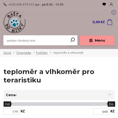
+420 608 479 610
po - pá 8:00 - 15:00
0
0,00 Kč
Menu
Úvod
Teraristika
Potřeby
teploměr a vlhkoměr
teploměr a vlhkoměr pro
teraristiku
Cena:
Od
Do
Kč
Kč