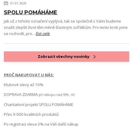
01.01.2020
SPOLU POMÁHÁME
Jak už z tohoto označení vyplývá, tak se společně s Vámi budeme
snažit zlepšit život těm méně šťastným zvířátkům. Pro tento krok jsme
se rozhodli, pro...
číst celé
Zobrazit všechny novinky
PROČ NAKUPOVAT U NÁS:
Klubové slevy až 10%
DOPRAVA ZDARMA
při nákupu nad 999,- Kč
Charitativní projekt SPOLU POMÁHÁME
Přes 9 000 kvalitních produktů
Po registraci sleva 3% na Váš další nákup