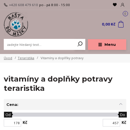
+420 608 479 610
po - pá 8:00 - 15:00
0
0,00 Kč
Menu
Úvod
Teraristika
Vitamíny a doplňky potravy
vitamíny a doplňky potravy
teraristika
Cena:
Od
Do
Kč
Kč