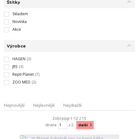
Štítky
Skladem
Novinka
Akce
Výrobce
HAGEN
(3)
JRS
(3)
Repti Planet
(7)
ZOO MED
(2)
Nejnovější
Nejlevnější
Nejdražší
Zobrazuji 1-12 z 15
strana
z 2
další