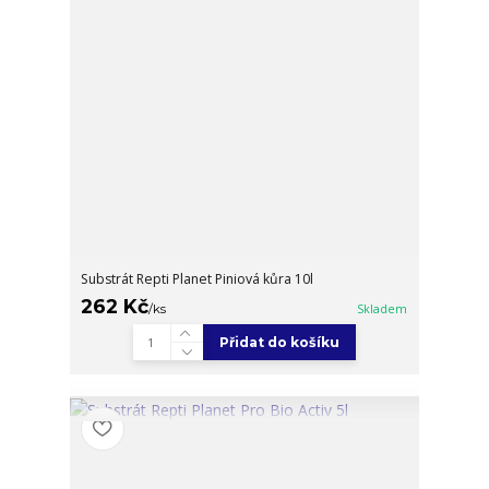
Substrát Repti Planet Piniová kůra 10l
262 Kč
/
ks
Skladem
Přidat do košíku