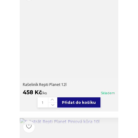
Rašeliník Repti Planet 12l
458 Kč
/
ks
Skladem
Přidat do košíku