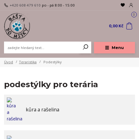
+420 608 479 610
po - pá 8:00 - 15:00
0
0,00 Kč
Menu
Úvod
Teraristika
Podestýlky
podestýlky pro terária
kůra a rašelina