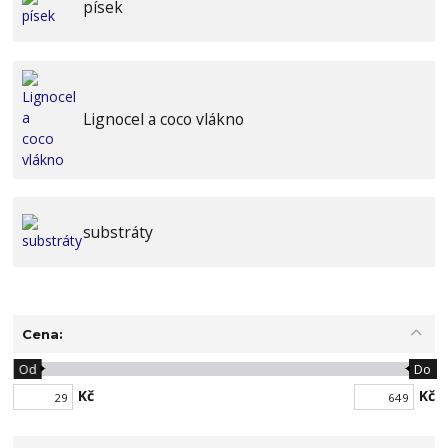
písek
Lignocel a coco vlákno
substráty
Cena:
Od
Do
Kč
Kč