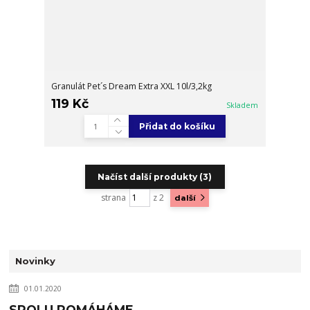
Granulát Pet´s Dream Extra XXL 10l/3,2kg
119 Kč
Skladem
Přidat do košíku
Načíst další produkty (3)
strana
z 2
další
Novinky
01.01.2020
SPOLU POMÁHÁME