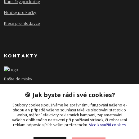
Kapsičky pro kočky
Hračky pro kočky
Klece pro hlodavce
KONTAKTY
Bašta do misky
🍪 Jak byste rádi své cookies?
+420 608 479 610
po - pá 8:00 - 15:00
Soubory cookies používáme ke správnému fungování našeho e-
shopu a v případě vašeho souhlasu také ke sledování statistik o
info@bastadomisky.cz
webu, měření efektivity reklamních kampaní, zapamatování
vašeho oblíbeného nastavení při používání stránek, či zobrazení
reklam odpovídajících vašim preferencím.
Více k využití cookies