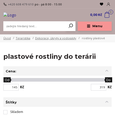
+420 608 479 610
po - pá 8:00 - 15:00
0
0,00 Kč
Menu
Úvod
Teraristika
Dekorace, úkryty a vodopády
rostliny plastové
plastové rostliny do terárii
Cena:
Od
Do
Kč
Kč
Štítky
Skladem