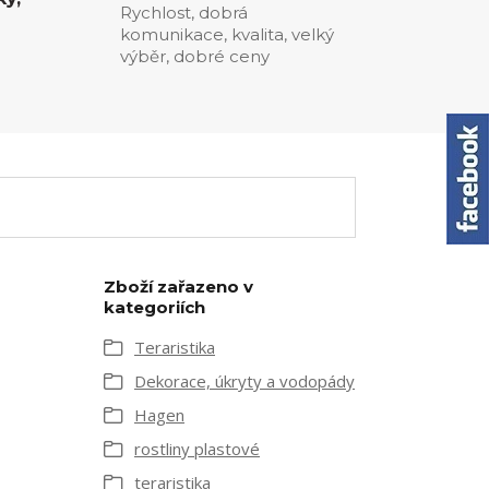
Rychlost, dobrá
komunikace, kvalita, velký
0
výběr, dobré ceny
Zboží zařazeno v
kategoriích
Teraristika
Dekorace, úkryty a vodopády
Hagen
rostliny plastové
teraristika