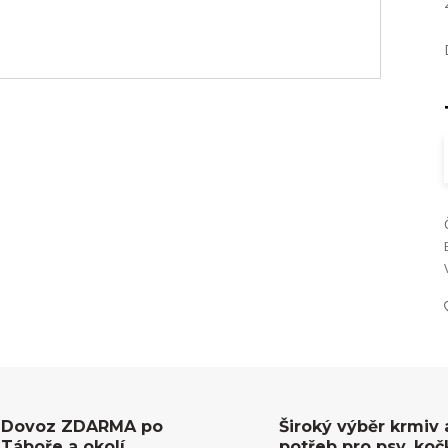
Dovoz ZDARMA po
Široký výběr krmiv 
Táboře a okolí
potřeb pro psy, koč