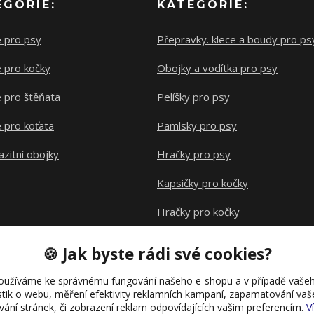
EGORIE:
KATEGORIE:
e pro psy
Přepravky. klece a boudy pro ps
 pro kočky
Obojky a vodítka pro psy
 pro štěňata
Pelíšky pro psy
 pro koťata
Pamlsky pro psy
azitní obojky
Hračky pro psy
Kapsičky pro kočky
Hračky pro kočky
Klece pro hlodavce
🍪 Jak byste rádi své cookies?
oužíváme ke správnému fungování našeho e-shopu a v případě vašeh
istik o webu, měření efektivity reklamních kampaní, zapamatování va
ívání stránek, či zobrazení reklam odpovídajících vašim preferencím.
V