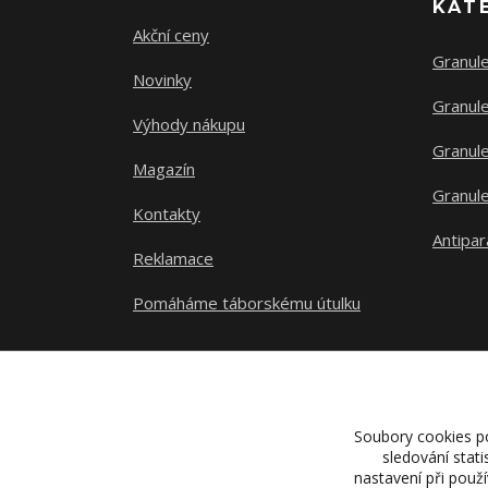
KAT
Akční ceny
Granul
Novinky
Granule
Výhody nákupu
Granule
Magazín
Granule
Kontakty
Antipar
Reklamace
Pomáháme táborskému útulku
Soubory cookies p
sledování stat
nastavení při použ