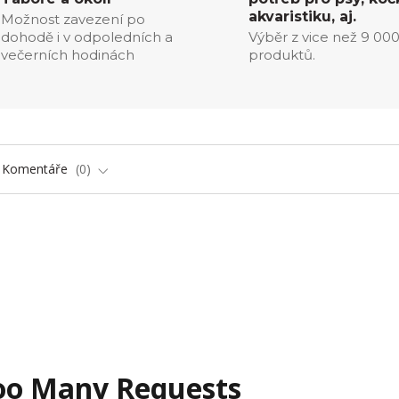
akvaristiku, aj.
Možnost zavezení po
dohodě i v odpoledních a
Výběr z vice než 9 00
večerních hodinách
produktů.
Komentáře
0
oo Many Requests