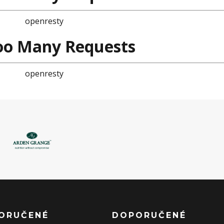
openresty
oo Many Requests
openresty
ORUČENÉ
DOPORUČENÉ