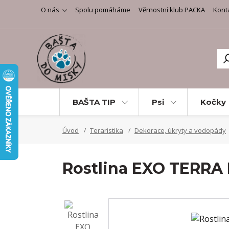
O nás
Spolu pomáháme
Věrnostní klub PACKA
Kont
BAŠTA TIP
Psi
Kočky
Úvod
Teraristika
Dekorace, úkryty a vodopády
Rostlina EXO TERRA 