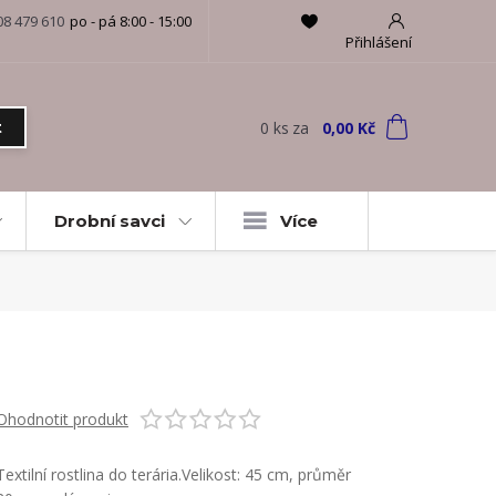
08 479 610
po - pá 8:00 - 15:00
Přihlášení
0
ks
za
0,00 Kč
t
Drobní savci
Více
Ohodnotit produkt
Textilní rostlina do terária.Velikost: 45 cm, průměr