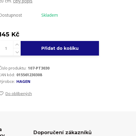
20 cm.
celý popis
Dostupnost
Skladem
145 Kč
Přidat do košíku
Číslo produktu:
107-PT3030
EAN kód:
015561230308
Výrobce:
HAGEN
Do oblíbených
a
Doporučení zákazníků
ky,