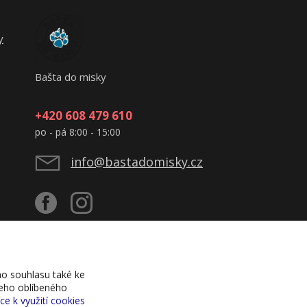
y
Bašta do misky
+420 608 479 610
po - pá 8:00 - 15:00
info@bastadomisky.cz
o souhlasu také ke
šeho oblíbeného
íce k využití cookies