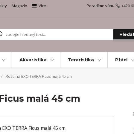
akty
Magazín
Více
Poradíme vám.
+420 6
Hleda
Akvaristika
Teraristika
Ptáci
Rostlina EXO TERRA Ficus malá 45 cm
Ficus malá 45 cm