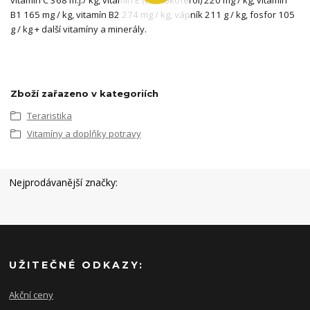
vitamín C 368 m.j./ kg, vitamín E (alfatokoferol) 220 mg / kg, vitamín
B1 165 mg / kg, vitamín B2 274 mg / kg, vápník 211 g / kg, fosfor 105
g / kg + další vitamíny a minerály.
Zboží zařazeno v kategoriích
Teraristika
Vitamíny a doplňky potravy
Nejprodávanější značky:
UŽITEČNÉ ODKAZY:
Akční ceny