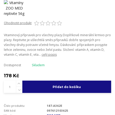
Ohodnotit produkt
Vitaminový přípravek pro všechny plazy.Doplňkové minerální krmivo pro
plazy. Reptivite je ušlechtilá směs přípravků dobře spojených pro
všechny druhy potravin včetně hmyzu. Dávkování: přípravkem posypte
lehce zeleninu, ovoce nebo želví pastu. Složení: vitamín A, vitamín D,
vitamín C, vitamín E, vita...
celý popis
Dostupnost
Skladem
178 Kč
Přidat do košíku
Číslo produktu:
187-A362E
EAN kód:
097612103625