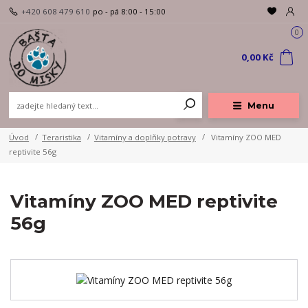
+420 608 479 610
po - pá 8:00 - 15:00
0
0,00 Kč
Menu
Úvod
Teraristika
Vitamíny a doplňky potravy
Vitamíny ZOO MED
reptivite 56g
Vitamíny ZOO MED reptivite
56g