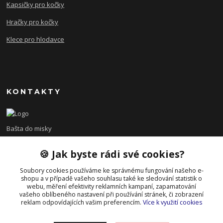
Kapsičky pro kočky
Hračky pro kočky
Klece pro hlodavce
KONTAKTY
Bašta do misky
🍪 Jak byste rádi své cookies?
+420 608 479 610
po - pá 8:00 - 15:00
Soubory cookies používáme ke správnému fungování našeho e-
shopu a v případě vašeho souhlasu také ke sledování statistik o
info@bastadomisky.cz
webu, měření efektivity reklamních kampaní, zapamatování
vašeho oblíbeného nastavení při používání stránek, či zobrazení
reklam odpovídajících vašim preferencím.
Více k využití cookies