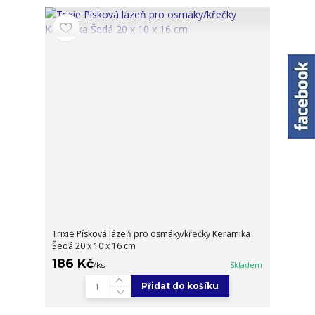
Trixie Písková lázeň pro osmáky/křečky Keramika
Šedá 20 x 10 x 16 cm
186 Kč
/
ks
Skladem
Přidat do košíku