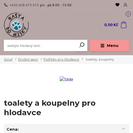
+420 608 479 610
po - pá 8:00 - 15:00
0
0,00 Kč
Menu
Úvod
Drobní savci
Potřeby pro hlodavce
toalety, koupelny
toalety a koupelny pro
hlodavce
Cena: