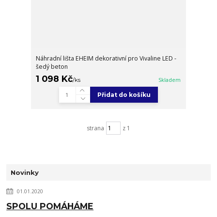
Náhradní lišta EHEIM dekorativní pro Vivaline LED -
šedý beton
1 098 Kč
/
ks
Skladem
Přidat do košíku
strana
z 1
Novinky
01.01.2020
SPOLU POMÁHÁME