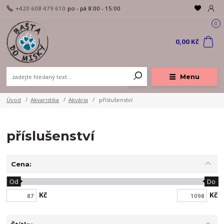
+420 608 479 610
po - pá 8:00 - 15:00
0
0,00 Kč
Menu
Úvod
Akvaristika
Akvária
příslušenství
příslušenství
Cena:
Od
Do
Kč
Kč