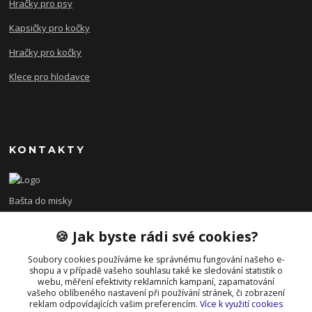
Hračky pro psy
Kapsičky pro kočky
Hračky pro kočky
Klece pro hlodavce
KONTAKTY
Bašta do misky
🍪 Jak byste rádi své cookies?
+420 608 479 610
po - pá 8:00 - 15:00
Soubory cookies používáme ke správnému fungování našeho e-
shopu a v případě vašeho souhlasu také ke sledování statistik o
info@bastadomisky.cz
webu, měření efektivity reklamních kampaní, zapamatování
vašeho oblíbeného nastavení při používání stránek, či zobrazení
reklam odpovídajících vašim preferencím.
Více k využití cookies