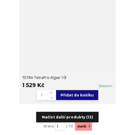
TETRA TetraPro Algae 10l
1 529 Kč
Skladem
Přidat do košíku
Načíst další produkty (12)
strana
z 10
další