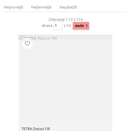
Nejnovější
Nejlevnější
Nejdražší
Zobrazuji 1-12 z 114
strana
z 10
další
TETRA Discus 10l