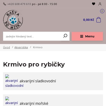
+420 608 479 610
po - pá 8:00 - 15:00
0
0,00 Kč
Menu
Úvod
Akvaristika
Krmivo
Krmivo pro rybičky
akvarijní sladkovodní
akvarijní mořské