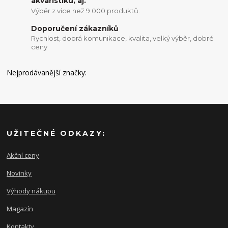
akvaristiku, aj.
Výběr z vice než 9 000 produktů.
Doporučení zákazníků
Rychlost, dobrá komunikace, kvalita, velký výběr, dobré
ceny
Nejprodávanější značky:
UŽITEČNÉ ODKAZY:
Akční ceny
Novinky
Výhody nákupu
Magazín
Kontakty