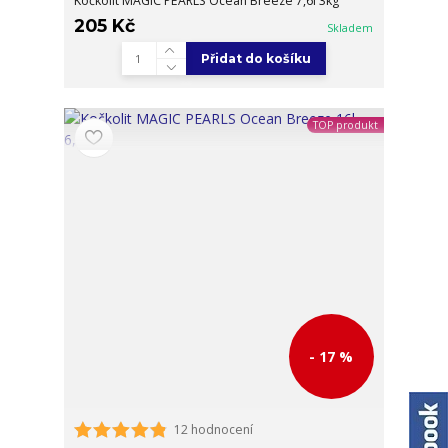
Kočkolit MAGIC PEARLS Ocean Breeze 7,6l 3kg
205 Kč
Skladem
Přidat do košíku
TOP produkt
- 17 %
12 hodnocení