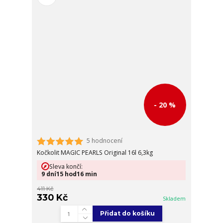
- 20 %
5 hodnocení
Kočkolit MAGIC PEARLS Original 16l 6,3kg
Sleva končí:
9
dní
15
hod
16
min
411 Kč
330 Kč
Skladem
Přidat do košíku