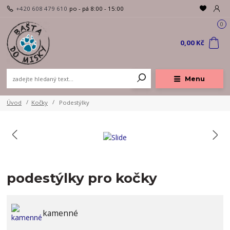
+420 608 479 610
po - pá 8:00 - 15:00
0
0,00 Kč
Menu
Úvod
Kočky
Podestýlky
podestýlky pro kočky
kamenné