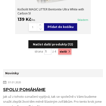
Kočkolit MAGIC LITTER Bentonite Ultra White with
Carbon 5l
139 Kč
/
ks
Skladem
Přidat do košíku
Načíst další produkty (12)
strana
z 4
další
Novinky
01.01.2020
SPOLU POMÁHÁME
Jak už z tohoto označení vyplývá, tak se společně s Vámi budeme
snažit zlepšit život těm méně šťastným zvířátkům. Pro tento krok jsme