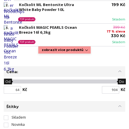
Kočkolit ML Bentonite Ultra
199 Kč
2.
White Baby Powder 10L
Skladem
TOP produkt
Kočkolit MAGIC PEARLS Ocean
399 Kč
3.
17 % sleva
Breeze 16l 6,3kg
330 Kč
Skladem
TOP produkt
zobrazit více produktů
Cena:
Od
Do
Kč
Kč
Štítky
Skladem
Novinka