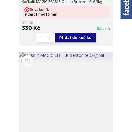
Kočkolit MAGIC PEARLS Ocean Breeze 16l 6,3kg
Sleva končí:
9
dní
01
hod
16
min
399 Kč
330 Kč
Skladem
Přidat do košíku