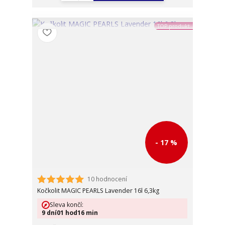
TOP produkt
- 17 %
10 hodnocení
Kočkolit MAGIC PEARLS Lavender 16l 6,3kg
Sleva končí:
9
dní
01
hod
16
min