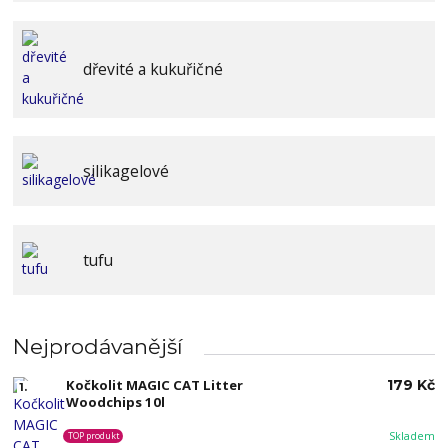
dřevité a kukuřičné
silikagelové
tufu
Nejprodávanější
Kočkolit MAGIC CAT Litter
179 Kč
1.
Woodchips 10l
Skladem
TOP produkt