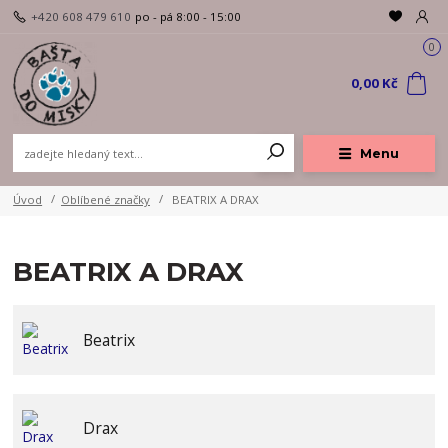
+420 608 479 610
po - pá 8:00 - 15:00
0
0,00 Kč
Menu
Úvod
Oblíbené značky
BEATRIX A DRAX
BEATRIX A DRAX
Beatrix
Drax