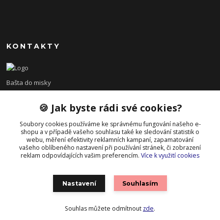
KONTAKTY
Bašta do misky
🍪 Jak byste rádi své cookies?
+420 608 479 610
po - pá 8:00 - 15:00
Soubory cookies používáme ke správnému fungování našeho e-
shopu a v případě vašeho souhlasu také ke sledování statistik o
info@bastadomisky.cz
webu, měření efektivity reklamních kampaní, zapamatování
vašeho oblíbeného nastavení při používání stránek, či zobrazení
reklam odpovídajících vašim preferencím.
Více k využití cookies
Nastavení
Souhlasím
Souhlas můžete odmítnout
zde
.
Vytvořeno na
Eshop-rychle.cz