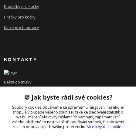
Kapsičky pro kočky
Hračky pro kočky
Klece pro hlodavce
KONTAKTY
Bašta do misky
🍪 Jak byste rádi své cookies?
+420 608 479 610
po - pá 8:00 - 15:00
Soubory cookies používáme ke správnému fungování našeho e-
shopu a v případě vašeho souhlasu také ke sledování statistik o
info@bastadomisky.cz
webu, měření efektivity reklamních kampaní, zapamatování
vašeho oblíbeného nastavení při používání stránek, či zobrazení
reklam odpovídajících vašim preferencím.
Více k využití cookies