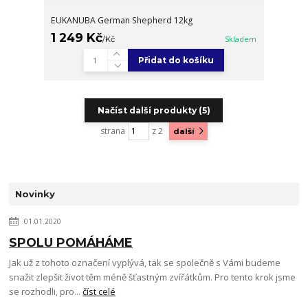
EUKANUBA German Shepherd 12kg
1 249 Kč
/
Kč
Skladem
Přidat do košíku
Načíst další produkty (5)
strana
z 2
další
Novinky
01.01.2020
SPOLU POMÁHÁME
Jak už z tohoto označení vyplývá, tak se společně s Vámi budeme
snažit zlepšit život těm méně šťastným zvířátkům. Pro tento krok jsme
se rozhodli, pro...
číst celé