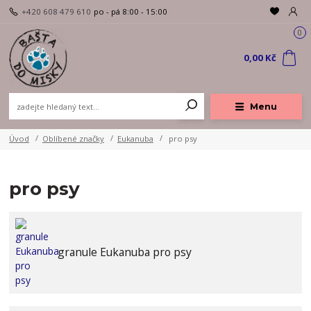
+420 608 479 610
po - pá 8:00 - 15:00
0
0,00 Kč
Menu
Úvod
Oblíbené značky
Eukanuba
pro psy
pro psy
granule Eukanuba pro psy