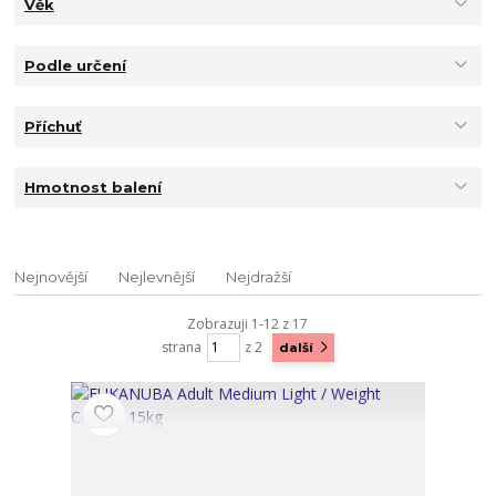
Věk
Podle určení
Příchuť
Hmotnost balení
Nejnovější
Nejlevnější
Nejdražší
Zobrazuji 1-12 z 17
strana
z 2
další