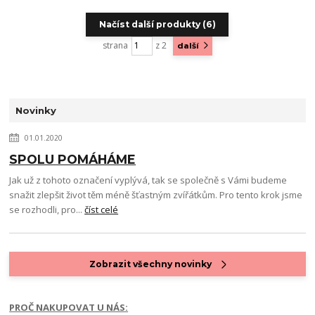
Načíst další produkty (6)
strana
z 2
další
Novinky
01.01.2020
SPOLU POMÁHÁME
Jak už z tohoto označení vyplývá, tak se společně s Vámi budeme
snažit zlepšit život těm méně šťastným zvířátkům. Pro tento krok jsme
se rozhodli, pro...
číst celé
Zobrazit všechny novinky
PROČ NAKUPOVAT U NÁS: