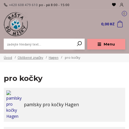
+420 608 479 610
po - pá 8:00 - 15:00
0
0,00 Kč
Menu
Úvod
Oblíbené značky
Hagen
pro kočky
pro kočky
pamlsky pro kočky Hagen