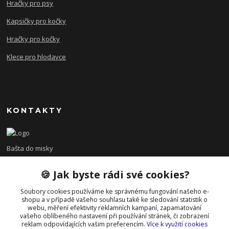
Hračky pro psy
Kapsičky pro kočky
Hračky pro kočky
Klece pro hlodavce
KONTAKTY
Bašta do misky
🍪 Jak byste rádi své cookies?
+420 608 479 610
po - pá 8:00 - 15:00
Soubory cookies používáme ke správnému fungování našeho e-
shopu a v případě vašeho souhlasu také ke sledování statistik o
info@bastadomisky.cz
webu, měření efektivity reklamních kampaní, zapamatování
vašeho oblíbeného nastavení při používání stránek, či zobrazení
reklam odpovídajících vašim preferencím.
Více k využití cookies