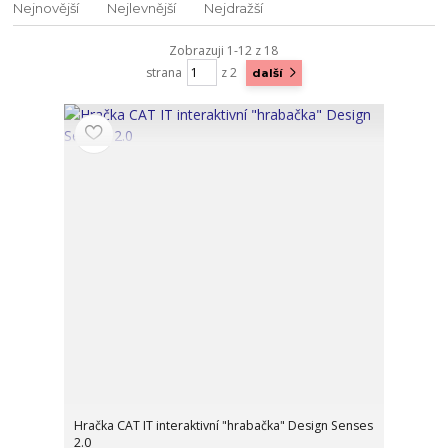
Nejnovější
Nejlevnější
Nejdražší
Zobrazuji 1-12 z 18
strana
z 2
další
Hračka CAT IT interaktivní "hrabačka" Design Senses
2.0