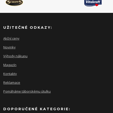
UŽITEČNÉ ODKAZY:
Akční ceny
Novinky
Výhody nákupu
Magazín
Kontakty
Reklamace
Pomáháme táborskému útulku
DOPORUČENÉ KATEGORIE: