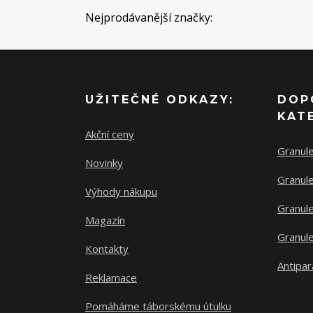
Nejprodávanější značky:
UŽITEČNÉ ODKAZY:
DOP
KAT
Akční ceny
Granul
Novinky
Granule
Výhody nákupu
Granule
Magazín
Granule
Kontakty
Antipar
Reklamace
Pomáháme táborskému útulku