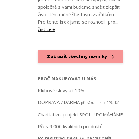
společně s Vámi budeme snažit zlepšit
život těm méně šťastným zvířátkům.
Pro tento krok jsme se rozhodli, pro...
číst celé
Zobrazit všechny novinky
PROČ NAKUPOVAT U NÁS:
Klubové slevy až 10%
DOPRAVA ZDARMA
při nákupu nad 999,- Kč
Charitativní projekt SPOLU POMÁHÁME
Přes 9 000 kvalitních produktů
Po registraci sleva 3% na Váš další