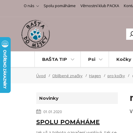
O nás
Spolu pomáháme
Věrnostní klub PACKA
Kont
BAŠTA TIP
Psi
Kočky
Úvod
Oblíbené značky
Hagen
pro kočky
Novinky
V
01.01.2020
SPOLU POMÁHÁME
Jak už z tohoto označení vyplývá, tak se