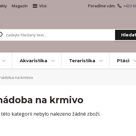
akty
Magazín
Více
Poradíme vám.
+420 6
Hleda
Akvaristika
Teraristika
Ptáci
nádoba na krmivo
nádoba na krmivo
 této kategorii nebylo nalezeno žádné zboží.