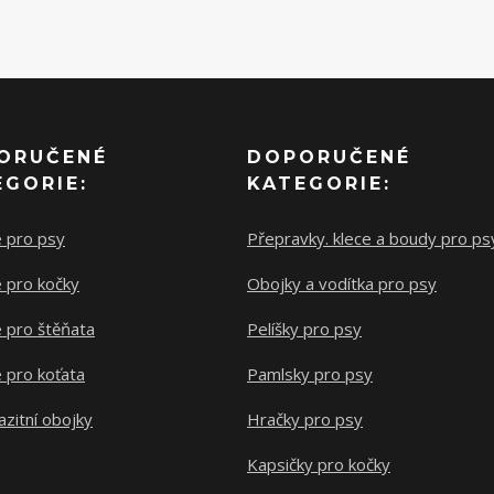
ORUČENÉ
DOPORUČENÉ
EGORIE:
KATEGORIE:
e pro psy
Přepravky. klece a boudy pro ps
 pro kočky
Obojky a vodítka pro psy
 pro štěňata
Pelíšky pro psy
 pro koťata
Pamlsky pro psy
azitní obojky
Hračky pro psy
Kapsičky pro kočky