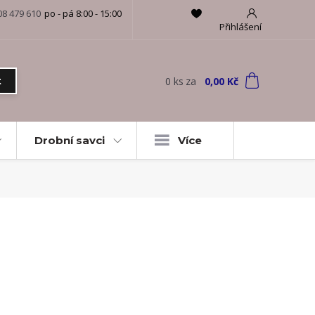
08 479 610
po - pá 8:00 - 15:00
Přihlášení
0
ks
za
0,00 Kč
t
Drobní savci
Více