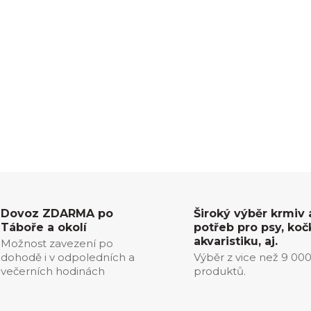
Dovoz ZDARMA po
Široký výběr krmiv 
Táboře a okolí
potřeb pro psy, koč
akvaristiku, aj.
Možnost zavezení po
dohodě i v odpoledních a
Výběr z vice než 9 00
večerních hodinách
produktů.