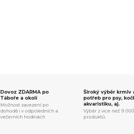
Dovoz ZDARMA po
Široký výběr krmiv 
Táboře a okolí
potřeb pro psy, koč
akvaristiku, aj.
Možnost zavezení po
dohodě i v odpoledních a
Výběr z vice než 9 00
večerních hodinách
produktů.