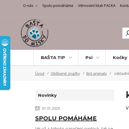
O nás
Spolu pomáháme
Věrnostní klub PACKA
Kont
BAŠTA TIP
Psi
Kočky
Úvod
Oblíbené značky
Brit animals
základní
Novinky
V
01.01.2020
SPOLU POMÁHÁME
Jak už z tohoto označení vyplývá, tak se