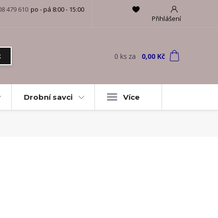
08 479 610
po - pá 8:00 - 15:00
Přihlášení
0
ks
za
0,00 Kč
t
Drobní savci
Více