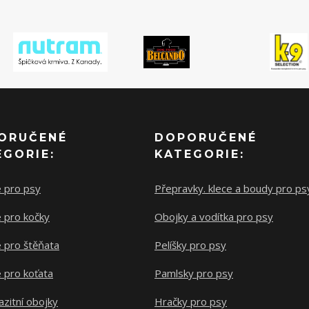
ORUČENÉ
DOPORUČENÉ
EGORIE:
KATEGORIE:
e pro psy
Přepravky. klece a boudy pro ps
 pro kočky
Obojky a vodítka pro psy
 pro štěňata
Pelíšky pro psy
 pro koťata
Pamlsky pro psy
azitní obojky
Hračky pro psy