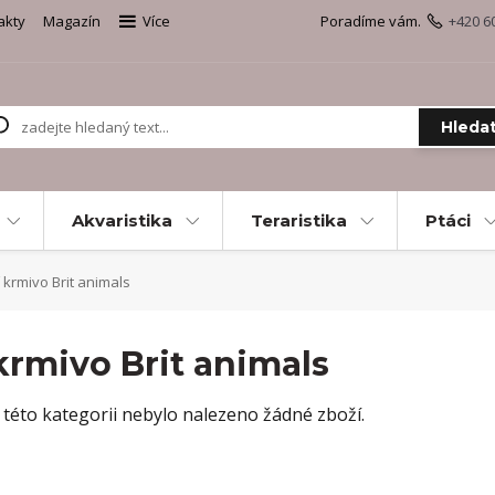
akty
Magazín
Více
Poradíme vám.
+420 6
Hleda
Akvaristika
Teraristika
Ptáci
 krmivo Brit animals
krmivo Brit animals
 této kategorii nebylo nalezeno žádné zboží.