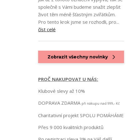
společně s Vámi budeme snažit zlepšit
život těm méně šťastným zvířátkům.
Pro tento krok jsme se rozhodli, pro...
číst celé
Zobrazit všechny novinky
PROČ NAKUPOVAT U NÁS:
Klubové slevy až 10%
DOPRAVA ZDARMA
při nákupu nad 999,- Kč
Charitativní projekt SPOLU POMÁHÁME
Přes 9 000 kvalitních produktů
Po registraci sleva 3% na Váš další