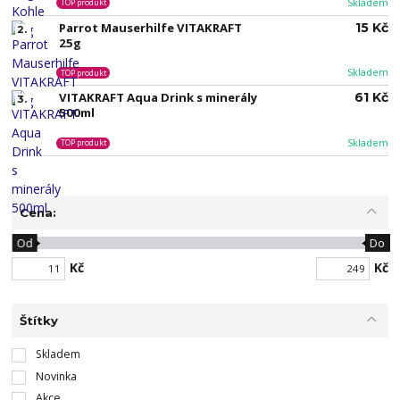
Skladem
TOP produkt
Parrot Mauserhilfe VITAKRAFT
15 Kč
2.
25g
Skladem
TOP produkt
VITAKRAFT Aqua Drink s minerály
61 Kč
3.
500ml
Skladem
TOP produkt
Cena:
Od
Do
Kč
Kč
Štítky
Skladem
Novinka
Akce