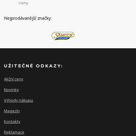
ceny
Nejprodávanější značky:
UŽITEČNÉ ODKAZY:
Akční ceny
Novinky
Výhody nákupu
Magazín
Kontakty
Reklamace