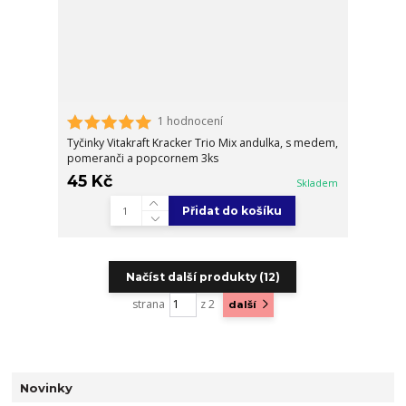
1 hodnocení
Tyčinky Vitakraft Kracker Trio Mix andulka, s medem,
pomeranči a popcornem 3ks
45 Kč
Skladem
Přidat do košíku
Načíst další produkty (12)
strana
z 2
další
Novinky