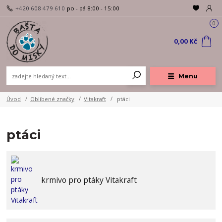
+420 608 479 610
po - pá 8:00 - 15:00
0
0,00 Kč
Menu
Úvod
Oblíbené značky
Vitakraft
ptáci
ptáci
krmivo pro ptáky Vitakraft