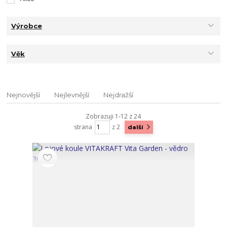
Výrobce
Věk
Nejnovější
Nejlevnější
Nejdražší
Zobrazuji 1-12 z 24
strana
z 2
další