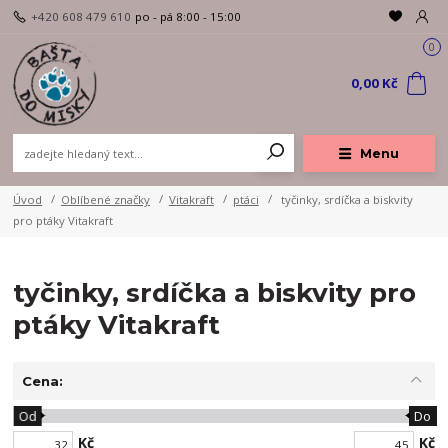
+420 608 479 610
po - pá 8:00 - 15:00
0
0,00 Kč
Menu
Úvod
Oblíbené značky
Vitakraft
ptáci
tyčinky, srdíčka a biskvity
pro ptáky Vitakraft
tyčinky, srdíčka a biskvity pro
ptáky Vitakraft
Cena:
Od
Do
Kč
Kč