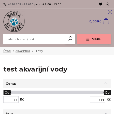
+420 608 479 610
po - pá 8:00 - 15:00
0
0,00 Kč
Menu
Úvod
Akvaristika
Testy
test akvarijní vody
Cena:
Od
Do
Kč
Kč