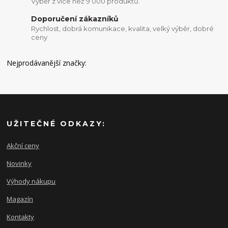
Výběr z vice než 9 000 produktů.
Doporučení zákazníků
Rychlost, dobrá komunikace, kvalita, velký výběr, dobré
ceny
Nejprodávanější značky:
UŽITEČNÉ ODKAZY:
Akční ceny
Novinky
Výhody nákupu
Magazín
Kontakty