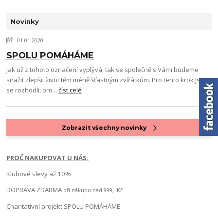
Novinky
01.01.2020
SPOLU POMÁHÁME
Jak už z tohoto označení vyplývá, tak se společně s Vámi budeme
snažit zlepšit život těm méně šťastným zvířátkům. Pro tento krok jsme
se rozhodli, pro...
číst celé
Zobrazit všechny novinky
PROČ NAKUPOVAT U NÁS:
Klubové slevy až 10%
DOPRAVA ZDARMA
při nákupu nad 999,- Kč
Charitativní projekt SPOLU POMÁHÁME