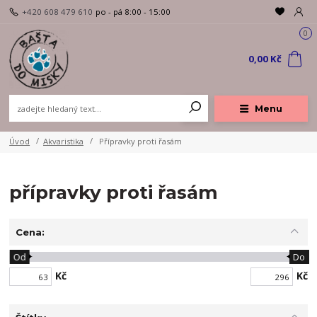
+420 608 479 610
po - pá 8:00 - 15:00
0
0,00 Kč
Menu
Úvod
Akvaristika
Přípravky proti řasám
přípravky proti řasám
Cena:
Od
Do
Kč
Kč