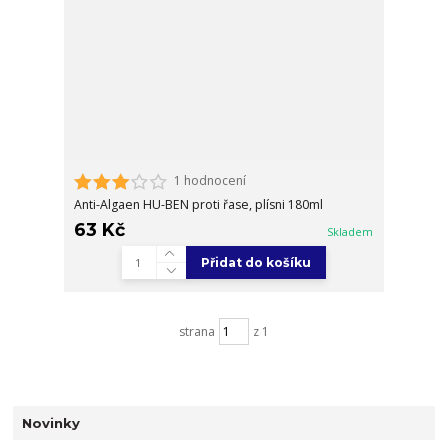
1 hodnocení
Anti-Algaen HU-BEN proti řase, plísni 180ml
63 Kč
Skladem
Přidat do košíku
strana
z 1
Novinky