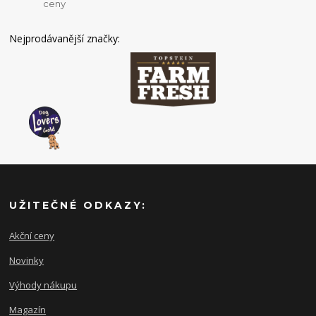
ceny
Nejprodávanější značky:
UŽITEČNÉ ODKAZY:
Akční ceny
Novinky
Výhody nákupu
Magazín