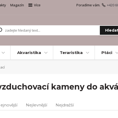
akty
Magazín
Více
Poradíme vám.
+420 6
Hleda
Akvaristika
Teraristika
Ptáci
ací
vzduchovací kameny do akvá
ejnovější
Nejlevnější
Nejdražší