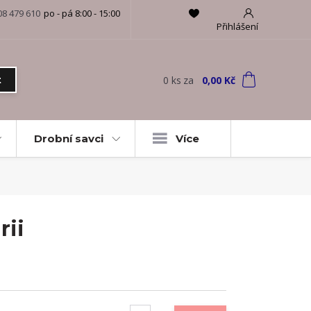
08 479 610
po - pá 8:00 - 15:00
Přihlášení
0
ks
za
0,00 Kč
t
Drobní savci
Více
rii