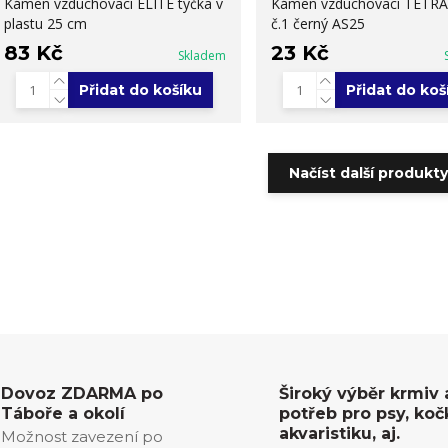
Kámen vzduchovací ELITE tyčka v
Kámen vzduchovací TETRA 
plastu 25 cm
č.1 černý AS25
83 Kč
23 Kč
Skladem
Přidat do košíku
Přidat do koš
Načíst další produkty
Dovoz ZDARMA po
Široký výběr krmiv 
Táboře a okolí
potřeb pro psy, koč
akvaristiku, aj.
Možnost zavezení po