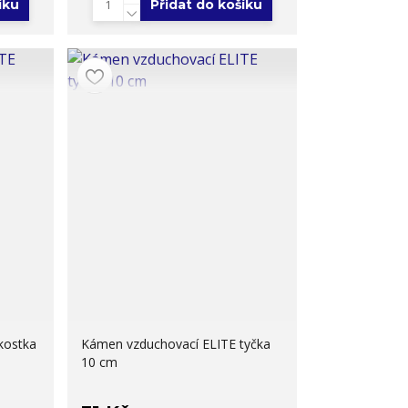
íku
Přidat do košíku
kostka
Kámen vzduchovací ELITE tyčka
10 cm