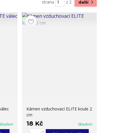
strana
z 2
další
válec
Kámen vzduchovací ELITE koule 2
cm
18 Kč
Skladem
Skladem