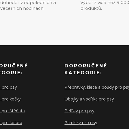
dohodě i v odpoledních a
Výběr z vice než 9 00
večerních hodinách
produktů.
ORUČENÉ
DOPORUČENÉ
EGORIE:
KATEGORIE:
e pro psy
Přepravky. klece a boudy pro ps
 pro kočky
Obojky a vodítka pro psy
 pro štěňata
Pelíšky pro psy
 pro koťata
Pamlsky pro psy