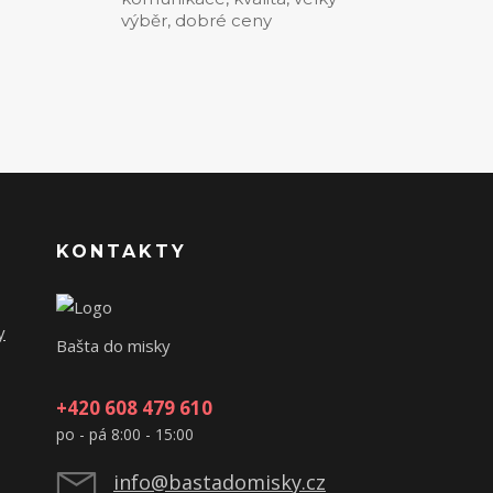
0
výběr, dobré ceny
KONTAKTY
y
Bašta do misky
+420 608 479 610
po - pá 8:00 - 15:00
info@bastadomisky.cz