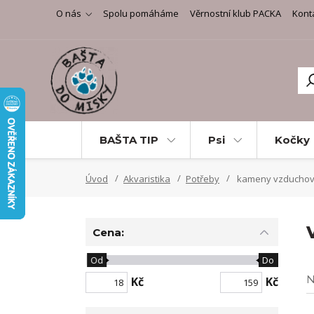
O nás
Spolu pomáháme
Věrnostní klub PACKA
Kont
BAŠTA TIP
Psi
Kočky
Úvod
Akvaristika
Potřeby
kameny vzduchov
Cena:
Od
Do
N
Kč
Kč