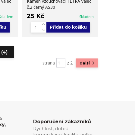
válec
Kámen vzduchovací TETRA válec
č.2 černý AS30
25 Kč
Skladem
Skladem
íku
Přidat do košíku
 (4)
strana
z 2
další
a
Doporučení zákazníků
ky,
Rychlost, dobrá
komunikace, kvalita, velký