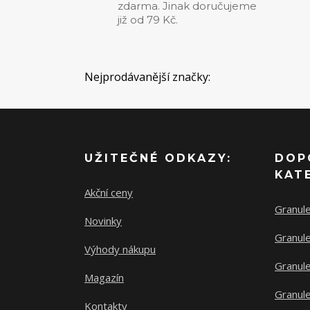
zdarma. Jinak doručujeme
již od 79 Kč.
Nejprodávanější značky:
UŽITEČNÉ ODKAZY:
DOP
KAT
Akční ceny
Granul
Novinky
Granule
Výhody nákupu
Granule
Magazín
Granule
Kontakty