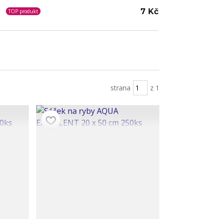
7 Kč
TOP produkt
strana
z 1