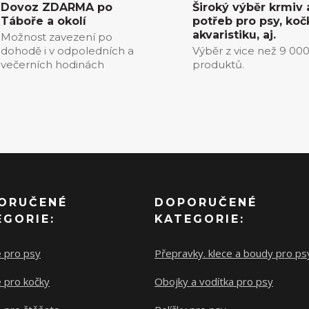
Dovoz ZDARMA po
Široký výběr krmiv 
Táboře a okolí
potřeb pro psy, koč
akvaristiku, aj.
Možnost zavezení po
dohodě i v odpoledních a
Výběr z vice než 9 00
večerních hodinách
produktů.
ORUČENÉ
DOPORUČENÉ
EGORIE:
KATEGORIE:
e pro psy
Přepravky. klece a boudy pro ps
 pro kočky
Obojky a vodítka pro psy