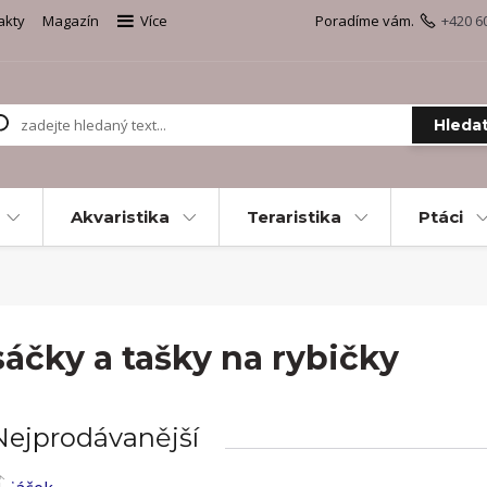
akty
Magazín
Více
Poradíme vám.
+420 6
Hleda
Akvaristika
Teraristika
Ptáci
sáčky a tašky na rybičky
Nejprodávanější