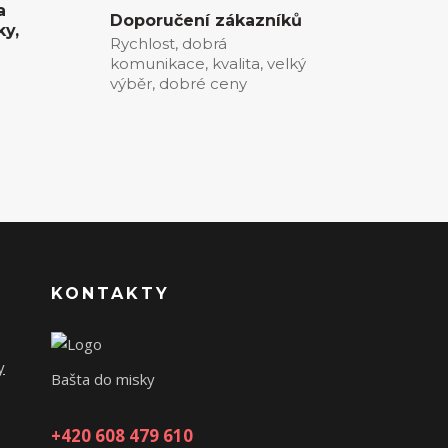
a
Doporučení zákazníků
ky,
Rychlost, dobrá
komunikace, kvalita, velký
0
výběr, dobré ceny
KONTAKTY
y
Bašta do misky
+420 608 479 610