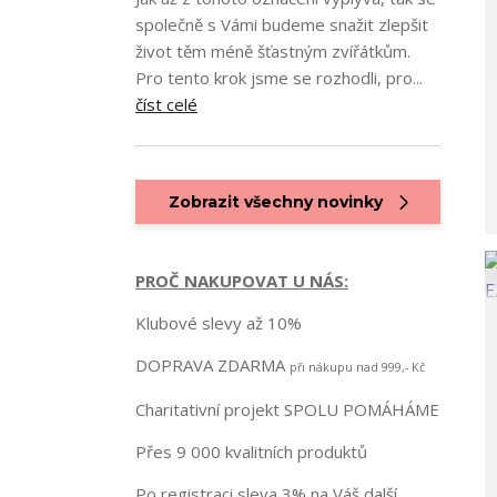
společně s Vámi budeme snažit zlepšit
život těm méně šťastným zvířátkům.
Pro tento krok jsme se rozhodli, pro...
číst celé
Zobrazit všechny novinky
PROČ NAKUPOVAT U NÁS:
Klubové slevy až 10%
DOPRAVA ZDARMA
při nákupu nad 999,- Kč
Charitativní projekt SPOLU POMÁHÁME
Přes 9 000 kvalitních produktů
Po registraci sleva 3% na Váš další