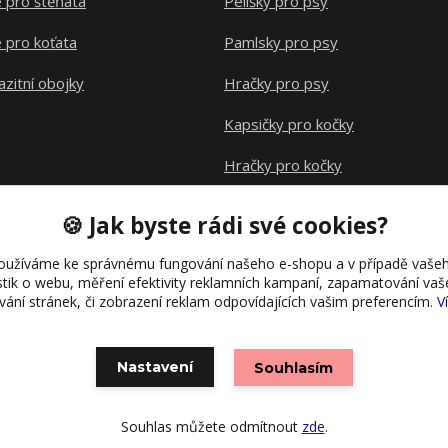
 pro štěňata
Pelíšky pro psy
 pro koťata
Pamlsky pro psy
azitní obojky
Hračky pro psy
Kapsičky pro kočky
Hračky pro kočky
Klece pro hlodavce
🍪 Jak byste rádi své cookies?
oužíváme ke správnému fungování našeho e-shopu a v případě vašeh
istik o webu, měření efektivity reklamních kampaní, zapamatování va
ívání stránek, či zobrazení reklam odpovídajících vašim preferencím.
V
Nastavení
Souhlasím
Vytvořeno na
Eshop-rychle.cz
Souhlas můžete odmítnout
zde
.