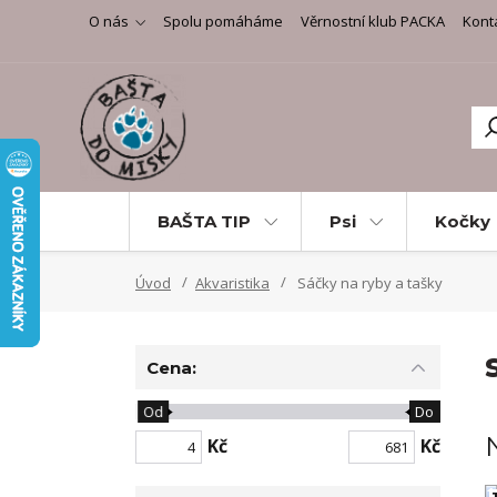
O nás
Spolu pomáháme
Věrnostní klub PACKA
Kont
BAŠTA TIP
Psi
Kočky
Úvod
Akvaristika
Sáčky na ryby a tašky
Cena:
Od
Do
Kč
Kč