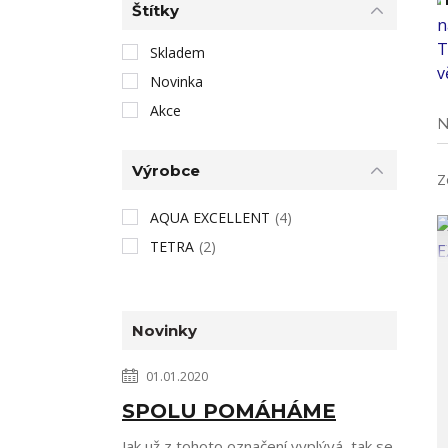
1
Štítky
Skladem
Novinka
Akce
N
Výrobce
Z
AQUA EXCELLENT
(4)
TETRA
(2)
Novinky
01.01.2020
SPOLU POMÁHÁME
Jak už z tohoto označení vyplývá, tak se