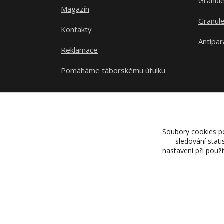
Granule
Magazín
Granule
Kontakty
Antipar
Reklamace
Pomáháme táborskému útulku
Soubory cookies p
sledování stat
nastavení při použ