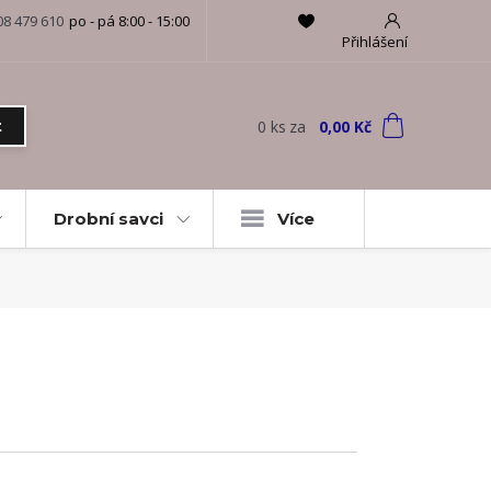
08 479 610
po - pá 8:00 - 15:00
Přihlášení
0
ks
za
0,00 Kč
t
Drobní savci
Více