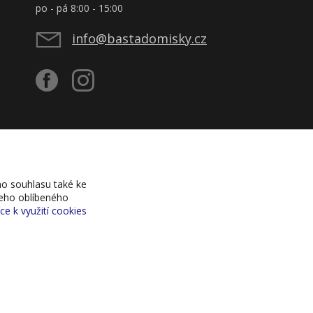
po - pá 8:00 - 15:00
info@bastadomisky.cz
o souhlasu také ke
šeho oblíbeného
íce k využití cookies