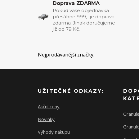
Doprava ZDARMA
Pokud vaše objednávka
přesáhne 999,- je doprava
zdarma. Jinak doručujeme
již od 79 Kč.
Nejprodávanější značky:
UŽITEČNÉ ODKAZY:
DOP
KAT
Akční ceny
Granul
Novinky
Granule
Výhody nákupu