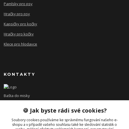
Pamlsky pro psy
Hračky pro psy
Kapsičky pro kočky
Hračky pro kočky
Klece pro hlodavce
KONTAKTY
Bašta do misky
🍪 Jak byste rádi své cookies?
+420 608 479 610
po - pá 8:00 - 15:00
Soubory cookies používáme ke správnému fungování našeho e-
shopu a v případě vašeho souhlasu také ke sledování statistik o
info@bastadomisky.cz