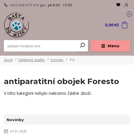
+420 608 479 610
po - pá 8:00 - 15:00
0
0,00 Kč
Menu
Úvod
Oblíbené značky
Foresto
Psi
antiparatitní obojek Foresto
V této kategorii nebylo nalezeno žádné zboží.
Novinky
01.01.2020