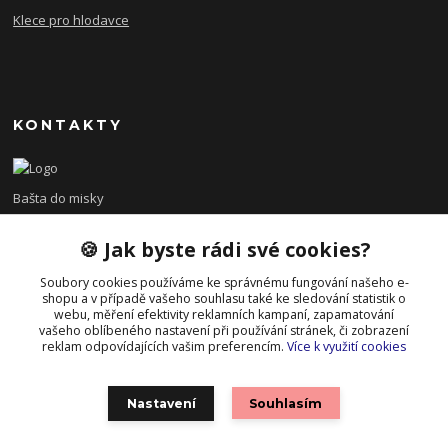
Klece pro hlodavce
KONTAKTY
Bašta do misky
🍪 Jak byste rádi své cookies?
+420 608 479 610
po - pá 8:00 - 15:00
Soubory cookies používáme ke správnému fungování našeho e-
shopu a v případě vašeho souhlasu také ke sledování statistik o
info@bastadomisky.cz
webu, měření efektivity reklamních kampaní, zapamatování
vašeho oblíbeného nastavení při používání stránek, či zobrazení
reklam odpovídajících vašim preferencím.
Více k využití cookies
Nastavení
Souhlasím