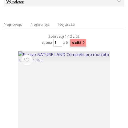
Výrobce
Nejnovější
Nejlevnější
Nejdražší
Zobrazuji 1-12 z 62
strana
z 6
další