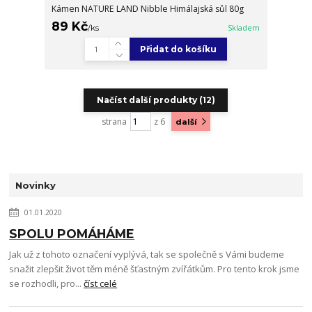
Kámen NATURE LAND Nibble Himálajská sůl 80g
89 Kč
/
ks
Skladem
Přidat do košíku
Načíst další produkty (12)
strana
z 6
další
Novinky
01.01.2020
SPOLU POMÁHÁME
Jak už z tohoto označení vyplývá, tak se společně s Vámi budeme
snažit zlepšit život těm méně šťastným zvířátkům. Pro tento krok jsme
se rozhodli, pro...
číst celé