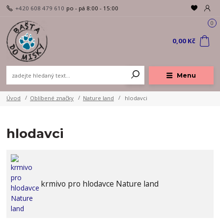
+420 608 479 610
po - pá 8:00 - 15:00
0
0,00 Kč
Menu
Úvod
Oblíbené značky
Nature land
hlodavci
hlodavci
krmivo pro hlodavce Nature land