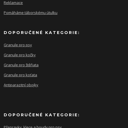
Reklamace
Pomáháme táborskému útulku
DOPORUČENÉ KATEGORIE:
Granule pro psy
Granule pro kočky
Granule pro štěňata
Granule pro koťata
Antiparazitní obojky
DOPORUČENÉ KATEGORIE:
Přepravky. klece a boudy pro psy