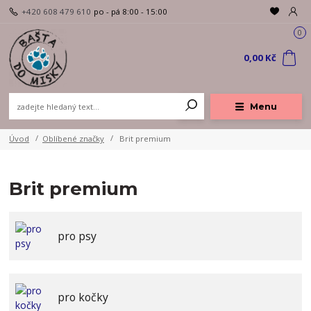
+420 608 479 610
po - pá 8:00 - 15:00
0
0,00 Kč
Menu
Úvod
Oblíbené značky
Brit premium
Brit premium
pro psy
pro kočky