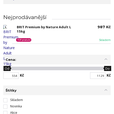
Nejprodávanější
BRIT Premium by Nature Adult L
987 Kč
1.
15kg
Skladem
TOP produkt
Cena:
Od
Do
Kč
Kč
Štítky
Skladem
Novinka
Akce