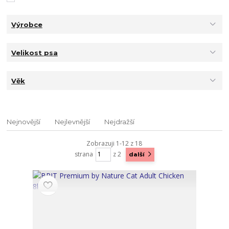
Výrobce
Velikost psa
Věk
Nejnovější
Nejlevnější
Nejdražší
Zobrazuji 1-12 z 18
strana
z 2
další