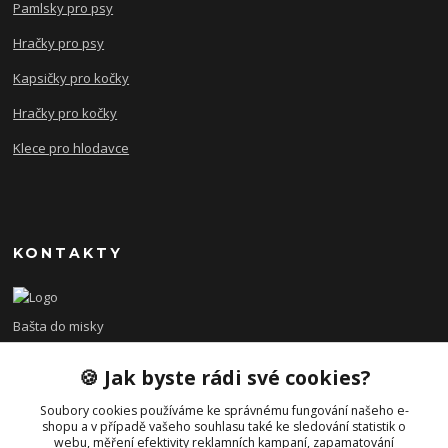
Pamlsky pro psy
Hračky pro psy
Kapsičky pro kočky
Hračky pro kočky
Klece pro hlodavce
KONTAKTY
Bašta do misky
🍪 Jak byste rádi své cookies?
+420 608 479 610
po - pá 8:00 - 15:00
Soubory cookies používáme ke správnému fungování našeho e-
shopu a v případě vašeho souhlasu také ke sledování statistik o
info@bastadomisky.cz
webu, měření efektivity reklamních kampaní, zapamatování