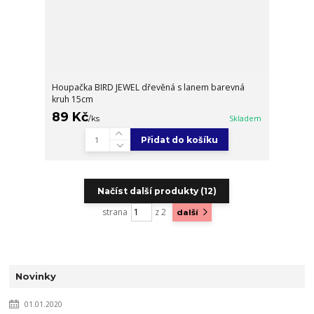
Houpačka BIRD JEWEL dřevěná s lanem barevná
kruh 15cm
89 Kč
/
ks
Skladem
Přidat do košíku
Načíst další produkty (12)
strana
z 2
další
Novinky
01.01.2020