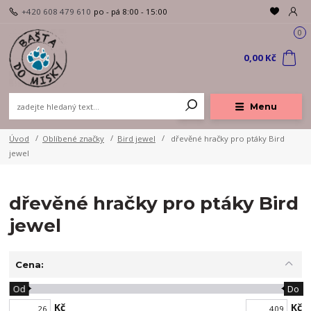
+420 608 479 610
po - pá 8:00 - 15:00
0
0,00 Kč
Menu
Úvod
Oblíbené značky
Bird jewel
dřevěné hračky pro ptáky Bird
jewel
dřevěné hračky pro ptáky Bird
jewel
Cena:
Od
Do
Kč
Kč