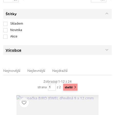
Štítky
Skladem
Novinka
Akce
Výrobce
Nejnovější
Nejlevnější
Nejdražší
Zobrazuji 1-12 z 24
strana
z 2
další