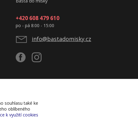
Bašta do misky
+420 608 479 610
po - pá 8:00 - 15:00
info@bastadomisky.cz
o souhlasu také ke
šeho oblíbeného
íce k využití cookies