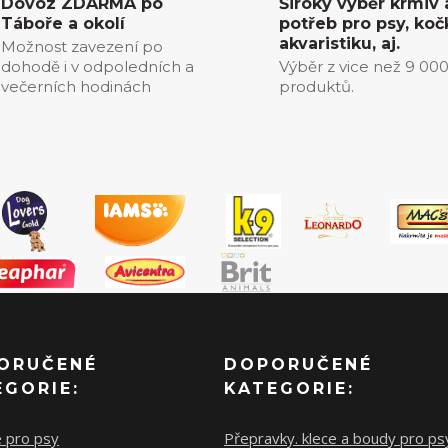
Dovoz ZDARMA po
Široký výběr krmiv 
Táboře a okolí
potřeb pro psy, koč
akvaristiku, aj.
Možnost zavezení po
dohodě i v odpoledních a
Výběr z vice než 9 00
večerních hodinách
produktů.
ORUČENÉ
DOPORUČENÉ
EGORIE:
KATEGORIE:
e pro psy
Přepravky. klece a boudy pro ps