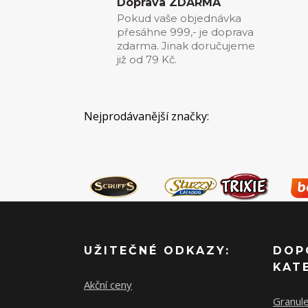
Doprava ZDARMA
Pokud vaše objednávka
přesáhne 999,- je doprava
zdarma. Jinak doručujeme
již od 79 Kč.
Nejprodávanější značky:
UŽITEČNÉ ODKAZY:
DOP
KAT
Akční ceny
Granul