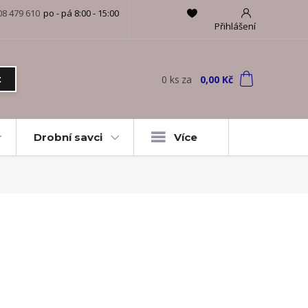
08 479 610
po - pá 8:00 - 15:00
Přihlášení
0
ks
za
0,00 Kč
t
Drobní savci
Více