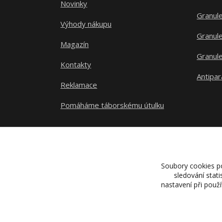
Novinky
Granule
Výhody nákupu
Granule
Magazín
Granule
Kontakty
Antipar
Reklamace
Pomáháme táborskému útulku
Soubory cookies p
sledování stat
nastavení při použ