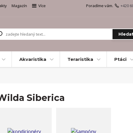
akty
Magazín
Více
Poradíme vám.
+420 6
Hleda
Akvaristika
Teraristika
Ptáci
Wilda Siberica