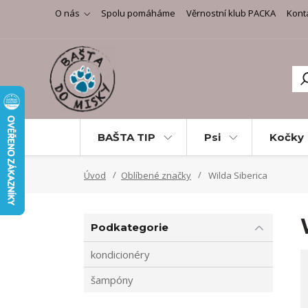
O nás
Spolu pomáháme
Věrnostní klub PACKA
Kont
BAŠTA TIP
Psi
Kočky
Úvod
Oblíbené značky
Wilda Siberica
Podkategorie
kondicionéry
šampóny