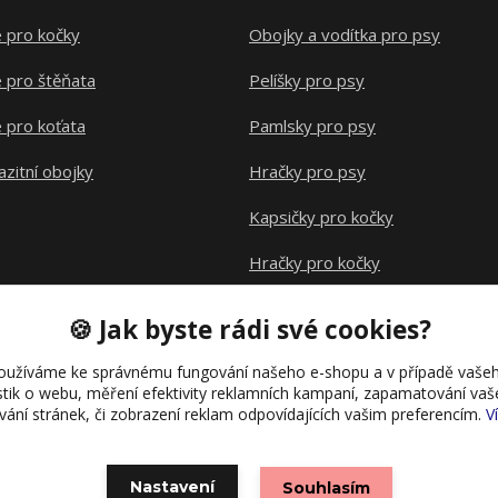
 pro kočky
Obojky a vodítka pro psy
 pro štěňata
Pelíšky pro psy
 pro koťata
Pamlsky pro psy
azitní obojky
Hračky pro psy
Kapsičky pro kočky
Hračky pro kočky
Klece pro hlodavce
🍪 Jak byste rádi své cookies?
oužíváme ke správnému fungování našeho e-shopu a v případě vašeh
istik o webu, měření efektivity reklamních kampaní, zapamatování va
ívání stránek, či zobrazení reklam odpovídajících vašim preferencím.
V
Nastavení
Souhlasím