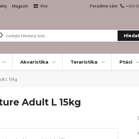
akty
Magazín
Více
Poradíme vám.
+420 6
Hleda
Akvaristika
Teraristika
Ptáci
lt L 15kg
ure Adult L 15kg