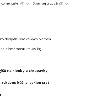
Komentáře
0
Související zboží
3
ro dospělé psy velkých plemen.
men s hmotností 25-45 kg.
rýšů na klouby a chrupavky
zdravou kůži a lesklou srst
u