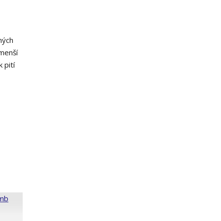
ných
 menší
 pití