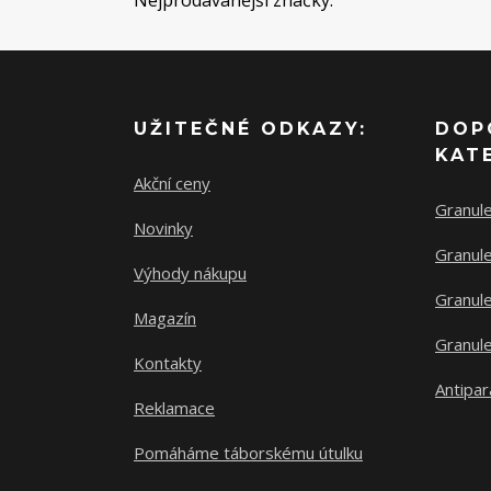
Nejprodávanější značky:
UŽITEČNÉ ODKAZY:
DOP
KAT
Akční ceny
Granul
Novinky
Granule
Výhody nákupu
Granule
Magazín
Granule
Kontakty
Antipar
Reklamace
Pomáháme táborskému útulku