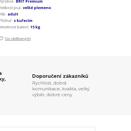
Výrobce:
BRIT Premium
Velikost psa:
velké plemeno
Věk:
adult
Příchuť:
s kuřecím
Hmotnost balení:
15 kg
Do oblíbených
a
Doporučení zákazníků
ky,
Rychlost, dobrá
komunikace, kvalita, velký
0
výběr, dobré ceny