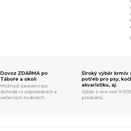
Dovoz ZDARMA po
Široký výběr krmiv 
Táboře a okolí
potřeb pro psy, koč
akvaristiku, aj.
Možnost zavezení po
dohodě i v odpoledních a
Výběr z vice než 9 00
večerních hodinách
produktů.