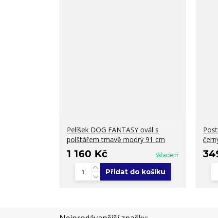
Pelíšek DOG FANTASY ovál s
Post
polštářem tmavě modrý 91 cm
čern
1 160 Kč
34
Skladem
Přidat do košíku