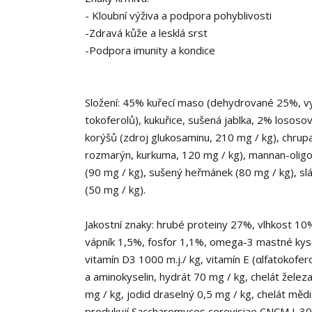
- Kloubní výživa a podpora pohyblivosti
-Zdravá kůže a lesklá srst
-Podpora imunity a kondice
Složení: 45% kuřecí maso (dehydrované 25%, vy
tokoferolů), kukuřice, sušená jablka, 2% lososov
korýšů (zdroj glukosaminu, 210 mg / kg), chrupav
rozmarýn, kurkuma, 120 mg / kg), mannan-oligos
(90 mg / kg), sušený heřmánek (80 mg / kg), sl
(50 mg / kg).
Jakostní znaky: hrubé proteiny 27%, vlhkost 10
vápník 1,5%, fosfor 1,1%, omega-3 mastné kyse
vitamín D3 1000 m.j./ kg, vitamín E (αlfatokofero
a aminokyselin, hydrát 70 mg / kg, chelát žele
mg / kg, jodid draselný 0,5 mg / kg, chelát měd
produkují Saccharomyces cerevisiae CNCM I-30