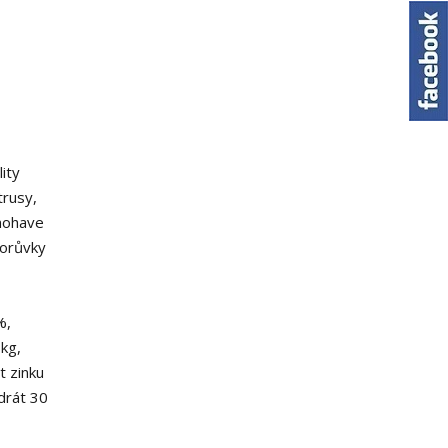
ity
trusy,
 mohave
borůvky
%,
kg,
t zinku
drát 30