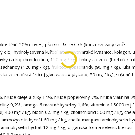
kostěné 20%), oves, pšenice, kuřecí tuk (konzervovaný směsí
ý olej, hydrolyzovaná kuřecí játra, pivovarské kvasnice, kolagen, ul
ky (zdroj chondroitinu, 150 mg / kg), byliny a ovoce (hřebíček, ci
acharidy (120 mg / kg), fruktooligosacharidy (90 mg / kg), juka
ávka zelenoústá (zdroj glycosaminoglykanů, 50 mg / kg), sušené 
%, hrubé oleje a tuky 14%, hrubé popeloviny 7%, hrubá vláknina 2
liny 0,2%, omega-6 mastné kyseliny 1,6%, vitamín A 15000 m.j./ 
l) 400 mg / kg, biotin 0,5 mg / kg, cholinchlorid 500 mg / kg, chelá
za aminokyselin hydrát 60 mg / kg, chelát manganu aminokyselin hy
i aminokyselin hydrát 12 mg / kg, organická forma selenu, kterou
60 0,2 mg / kg.