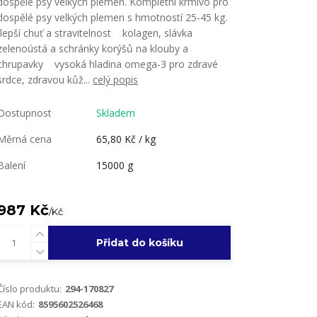
dospělé psy velkých plemen. Kompletní krmivo pro
dospělé psy velkých plemen s hmotností 25-45 kg.
lepší chuť a stravitelnost kolagen, slávka
zelenoústá a schránky korýšů na klouby a
chrupavky vysoká hladina omega-3 pro zdravé
srdce, zdravou kůž...
celý popis
Dostupnost
Skladem
Měrná cena
65,80 Kč / kg
Balení
15000 g
987 Kč
/
Kč
Přidat do košíku
Číslo produktu:
294-170827
EAN kód:
8595602526468