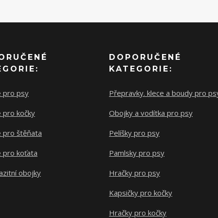
ORUČENÉ
DOPORUČENÉ
EGORIE:
KATEGORIE:
e pro psy
Přepravky. klece a boudy pro ps
 pro kočky
Obojky a vodítka pro psy
 pro štěňata
Pelíšky pro psy
 pro koťata
Pamlsky pro psy
azitní obojky
Hračky pro psy
Kapsičky pro kočky
Hračky pro kočky