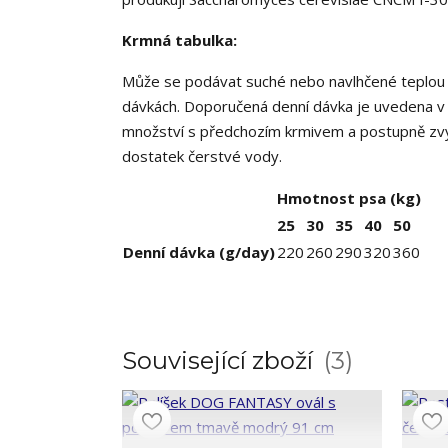
Krmná tabulka:
Může se podávat suché nebo navlhčené teplou 
dávkách. Doporučená denní dávka je uvedena v 
množství s předchozím krmivem a postupně zvyšu
dostatek čerstvé vody.
Hmotnost psa (kg)
25
30
35
40
50
Denní dávka (g/day)
220
260
290
320
360
Související zboží
3