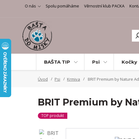
O nás
Spolu pomáháme
Věrnostní klub PACKA
Kont
BAŠTA TIP
Psi
Kočky
Úvod
Psi
Krmiva
BRIT Premium by Nature Adu
BRIT Premium by Nat
TOP produkt