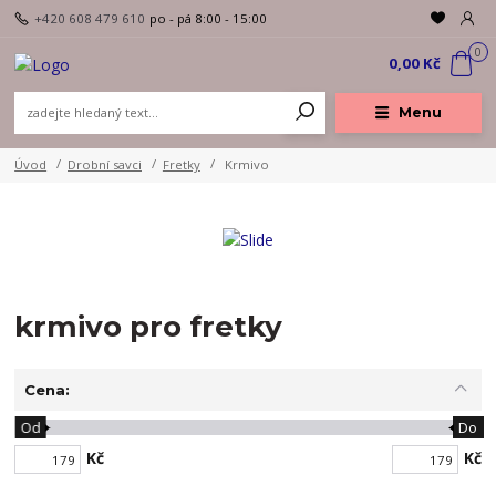
+420 608 479 610
po - pá 8:00 - 15:00
0
0,00 Kč
Menu
Úvod
Drobní savci
Fretky
Krmivo
krmivo pro fretky
Cena:
Od
Do
Kč
Kč