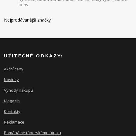
ceny
Nejprodávanější značky:
UŽITEČNÉ ODKAZY:
Akční ceny
Novinky
Výhody nákupu
Magazín
Kontakty
Reklamace
Pomáháme táborskému útulku