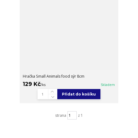
Hračka Small Animals food sýr 8cm
129 Kč
/
ks
Skladem
Přidat do košíku
strana
z 1