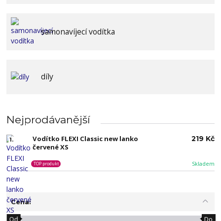
samonavíjecí vodítka
díly
Nejprodávanější
Vodítko FLEXI Classic new lanko
219 Kč
1.
červené XS
Skladem
TOP produkt
Cena:
Od
Do