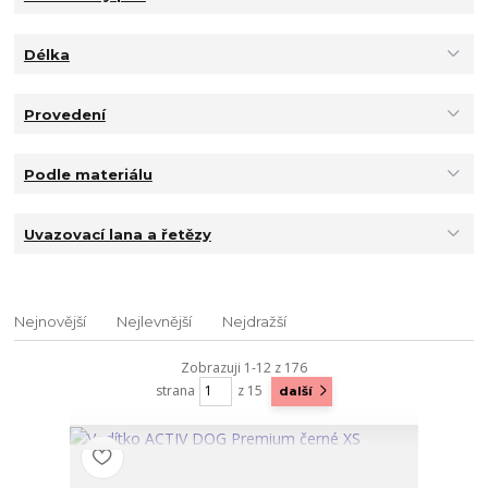
Délka
Provedení
Podle materiálu
Uvazovací lana a řetězy
Nejnovější
Nejlevnější
Nejdražší
Zobrazuji 1-12 z 176
strana
z 15
další