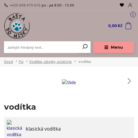
+420 608 479 610
po - pá 8:00 - 15:00
0
0,00 Kč
Menu
Úvod
Psi
Vodítka, obojky, postroje
vodítka
vodítka
klasická vodítka