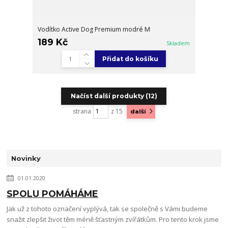
Vodítko Active Dog Premium modré M
189 Kč
Skladem
Přidat do košíku
Načíst další produkty (12)
strana
z 15
další
Novinky
01.01.2020
SPOLU POMÁHÁME
Jak už z tohoto označení vyplývá, tak se společně s Vámi budeme
snažit zlepšit život těm méně šťastným zvířátkům. Pro tento krok jsme