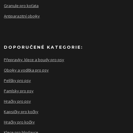
Granule pro koťata
Antiparazitní obojky
DOPORUČENÉ KATEGORIE:
Přepravky. klece a boudy pro psy
Obojky a vodítka pro psy
Pelíšky pro psy
Pamlsky pro psy
Hračky pro psy
Kapsičky pro kočky
Hračky pro kočky
Klece pro hlodavce