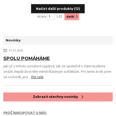
Načíst další produkty (12)
strana
z 62
další
Novinky
01.01.2020
SPOLU POMÁHÁME
Jak už z tohoto označení vyplývá, tak se společně s Vámi budeme
snažit zlepšit život těm méně šťastným zvířátkům. Pro tento krok jsme
se rozhodli, pro...
číst celé
Zobrazit všechny novinky
PROČ NAKUPOVAT U NÁS: