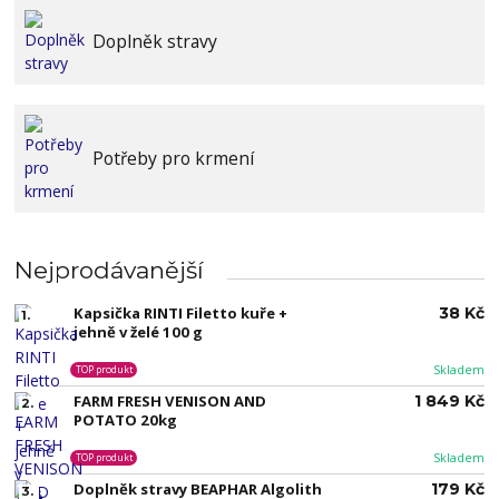
Doplněk stravy
Potřeby pro krmení
Nejprodávanější
Kapsička RINTI Filetto kuře +
38 Kč
1.
jehně v želé 100 g
Skladem
TOP produkt
FARM FRESH VENISON AND
1 849 Kč
2.
POTATO 20kg
Skladem
TOP produkt
Doplněk stravy BEAPHAR Algolith
179 Kč
3.