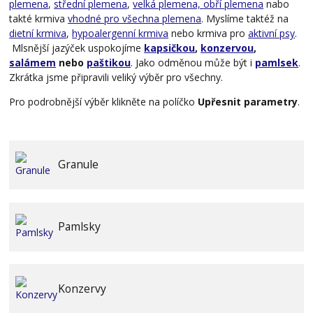
plemena
,
střední plemena
,
velká plemena,
obří plemena
nabo
takté krmiva
vhodné pro všechna plemena
. Myslíme taktéž na
dietní krmiva
,
hypoalergenní krmiva
nebo krmiva pro
aktivní psy
.
Mlsnější jazýček uspokojíme
kapsičkou
,
konzervou
,
salámem
nebo
paštikou
. Jako odměnou může být i
pamlsek
.
Zkrátka jsme připravili veliký výběr pro všechny.
Pro podrobnější výběr klikněte na políčko
Upřesnit parametry
.
Granule
Pamlsky
Konzervy