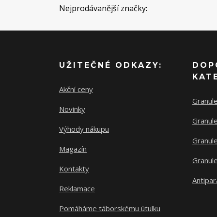
Nejprodávanější značky:
UŽITEČNÉ ODKAZY:
DOP
KAT
Akční ceny
Granul
Novinky
Granule
Výhody nákupu
Granule
Magazín
Granule
Kontakty
Antipar
Reklamace
Pomáháme táborskému útulku