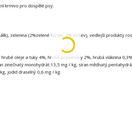
ní krmivo pro dospělé psy.
lík), zelenina (2%zelené fazole, 2% mrkev), vedlejší produkty ros
, hrubé oleje a tuky 4%, hrubé popeloviny 2%, hrubá vláknina 0,3%
síran zinečnatý monohydrát 13,5 mg / kg, síran měďnatý pentahydrá
g, jodid draselný 0,6 mg / kg.