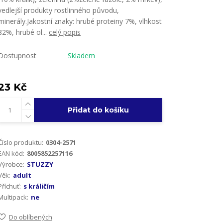
vedlejší produkty rostlinného původu,
minerály.Jakostní znaky: hrubé proteiny 7%, vlhkost
82%, hrubé ol...
celý popis
Dostupnost
Skladem
23 Kč
Přidat do košíku
Číslo produktu:
0304-2571
EAN kód:
8005852257116
Výrobce:
STUZZY
Věk:
adult
Příchuť:
s králičím
Multipack:
ne
Do oblíbených