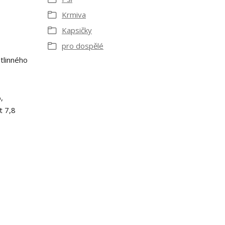
Krmiva
Kapsičky
pro dospělé
tlinného
,
t 7,8