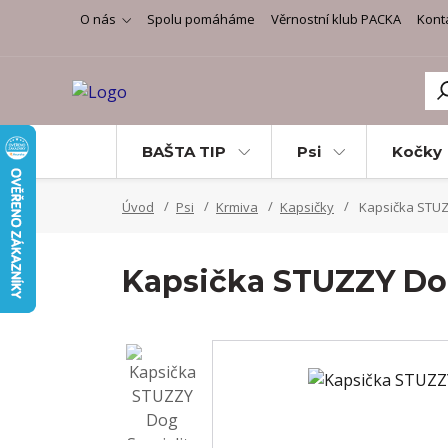
O nás
Spolu pomáháme
Věrnostní klub PACKA
Kont
BAŠTA TIP
Psi
Kočky
Úvod
Psi
Krmiva
Kapsičky
Kapsička STUZZ
Kapsička STUZZY Dog 