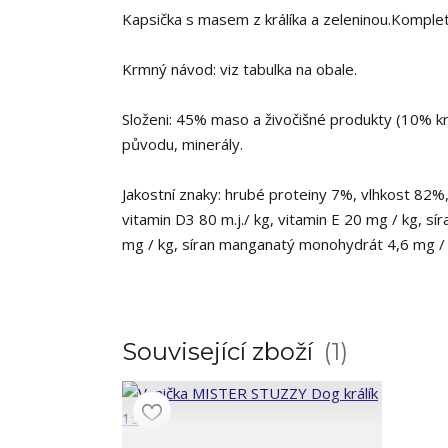
Kapsička s masem z králíka a zeleninou.Komplet
Krmný návod: viz tabulka na obale.
Složeni: 45% maso a živočišné produkty (10% krá
původu, minerály.
Jakostní znaky: hrubé proteiny 7%, vlhkost 82%
vitamin D3 80 m.j./ kg, vitamin E 20 mg / kg, 
mg / kg, síran manganatý monohydrát 4,6 mg / k
Související zboží
1