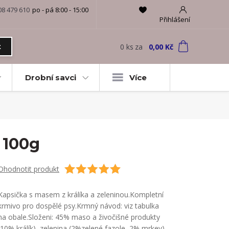
08 479 610
po - pá 8:00 - 15:00
Přihlášení
0
ks
za
0,00 Kč
t
Drobní savci
Více
 100g
Ohodnotit produkt
Kapsička s masem z králíka a zeleninou.Kompletní
krmivo pro dospělé psy.Krmný návod: viz tabulka
na obale.Složeni: 45% maso a živočišné produkty
(10% králík), zelenina (2%zelené fazole, 2% mrkev),