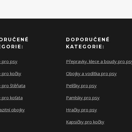
ORUČENÉ
DOPORUČENÉ
EGORIE:
KATEGORIE:
e pro psy
Přepravky. klece a boudy pro ps
 pro kočky
Obojky a vodítka pro psy
 pro štěňata
Pelíšky pro psy
 pro koťata
Pamlsky pro psy
azitní obojky
Hračky pro psy
Kapsičky pro kočky