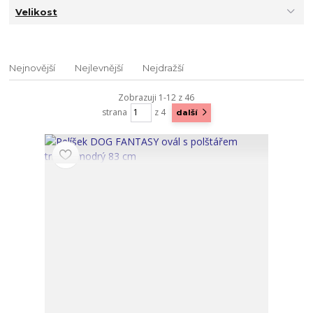
Velikost
Nejnovější
Nejlevnější
Nejdražší
Zobrazuji 1-12 z 46
strana
z 4
další