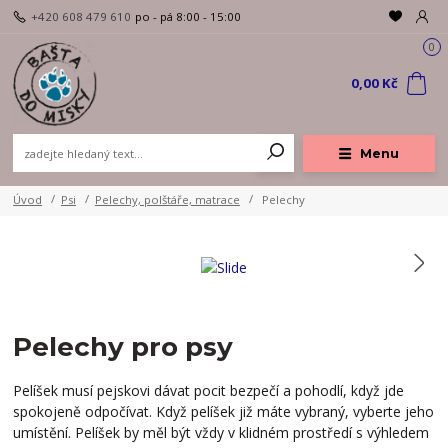
+420 608 479 610
po - pá 8:00 - 15:00
0
0,00 Kč
Menu
Úvod
Psi
Pelechy, polštáře, matrace
Pelechy
Pelechy pro psy
Pelíšek musí pejskovi dávat pocit bezpečí a pohodlí, když jde
spokojeně odpočívat. Když pelíšek již máte vybraný, vyberte jeho
umístění. Pelíšek by měl být vždy v klidném prostředí s výhledem