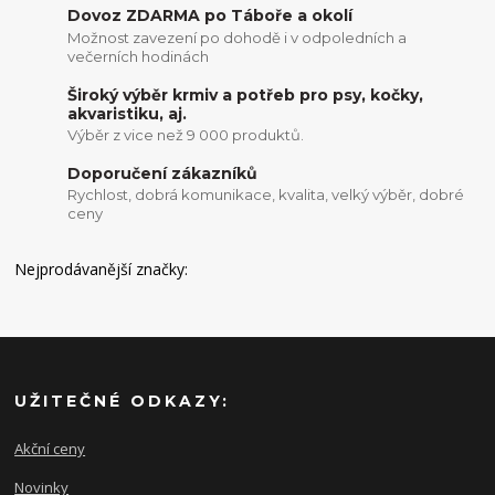
Dovoz ZDARMA po Táboře a okolí
Možnost zavezení po dohodě i v odpoledních a
večerních hodinách
Široký výběr krmiv a potřeb pro psy, kočky,
akvaristiku, aj.
Výběr z vice než 9 000 produktů.
Doporučení zákazníků
Rychlost, dobrá komunikace, kvalita, velký výběr, dobré
ceny
Nejprodávanější značky:
UŽITEČNÉ ODKAZY:
Akční ceny
Novinky