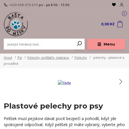
+420 608 479 610
po - pá 8:00 - 15:00
0
0,00 Kč
Menu
Úvod
Psi
Pelechy, polštáře, matrace
Pelechy
pelechy - plastové a
proutěné
Plastové pelechy pro psy
Pelíšek musí pejskovi dávat pocit bezpečí a pohodlí, když jde
spokojeně odpočívat. Když pelíšek již máte vybraný, vyberte jeho