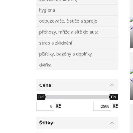
hygiena
odpuzovače, čističe a spreje
přehozy, mříže a sítě do auta
stres a zklidnění
píšťalky, bazény a doplňky
dvířka
Cena:
Od
Do
Kč
Kč
Štítky