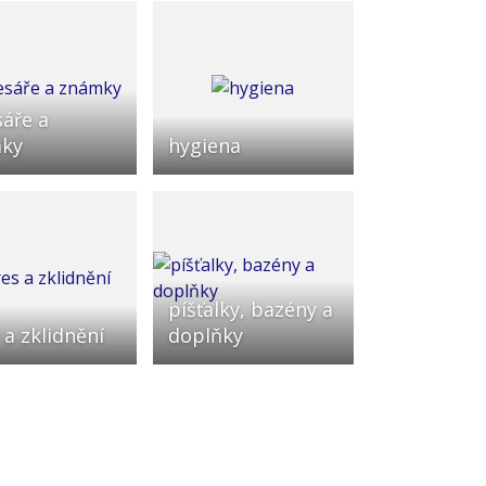
áře a
ky
hygiena
píšťalky, bazény a
 a zklidnění
doplňky