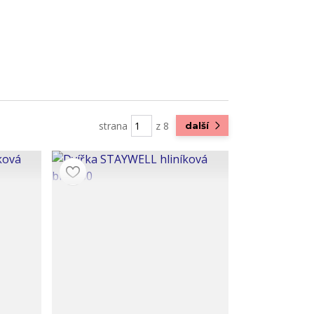
strana
z 8
další