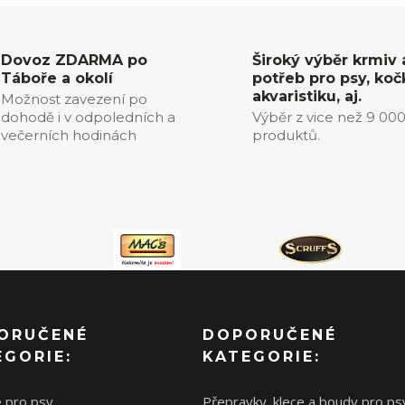
Dovoz ZDARMA po
Široký výběr krmiv 
Táboře a okolí
potřeb pro psy, koč
akvaristiku, aj.
Možnost zavezení po
dohodě i v odpoledních a
Výběr z vice než 9 00
večerních hodinách
produktů.
ORUČENÉ
DOPORUČENÉ
EGORIE:
KATEGORIE:
e pro psy
Přepravky. klece a boudy pro ps