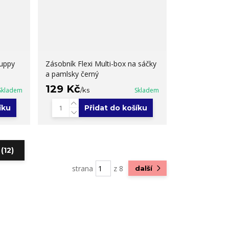
puppy
Zásobník Flexi Multi-box na sáčky
a pamlsky černý
129 Kč
Skladem
/
ks
Skladem
íku
Přidat do košíku
(12)
strana
z 8
další