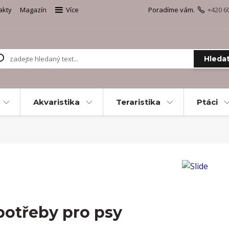
akty
Magazín
Více
Poradíme vám.
+420 6
Hleda
Akvaristika
Teraristika
Ptáci
potřeby pro psy