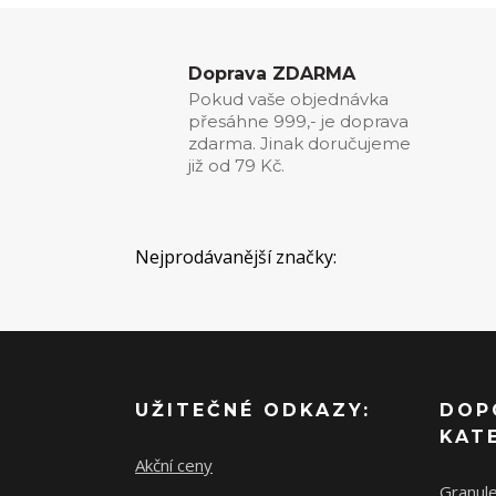
Doprava ZDARMA
Pokud vaše objednávka
přesáhne 999,- je doprava
zdarma. Jinak doručujeme
již od 79 Kč.
Nejprodávanější značky:
UŽITEČNÉ ODKAZY:
DOP
KAT
Akční ceny
Granul