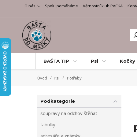
O nás
Spolu pomáháme
Věrnostní klub PACKA
Kont
BAŠTA TIP
Psi
Kočky
Úvod
Psi
Potřeby
Podkategorie
soupravy na odchov štěňat
tabulky
adresáře a známky