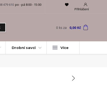
08 479 610
po - pá 8:00 - 15:00
Přihlášení
0
ks
za
0,00 Kč
t
Drobní savci
Více