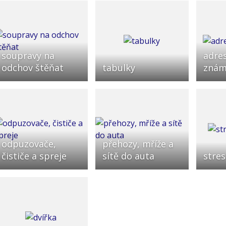
soupravy na
adres
odchov štěňat
tabulky
znám
odpuzovače,
přehozy, mříže a
čističe a spreje
sítě do auta
stres