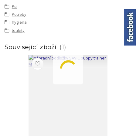
Psi
Potřeby
hygiena
toalety
Související zboží
1