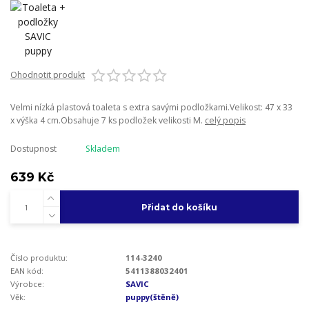
Ohodnotit produkt
Velmi nízká plastová toaleta s extra savými podložkami.Velikost: 47 x 33
x výška 4 cm.Obsahuje 7 ks podložek velikosti M.
celý popis
Dostupnost
Skladem
639 Kč
Přidat do košíku
Číslo produktu:
114-3240
EAN kód:
5411388032401
Výrobce:
SAVIC
Věk:
puppy(štěně)