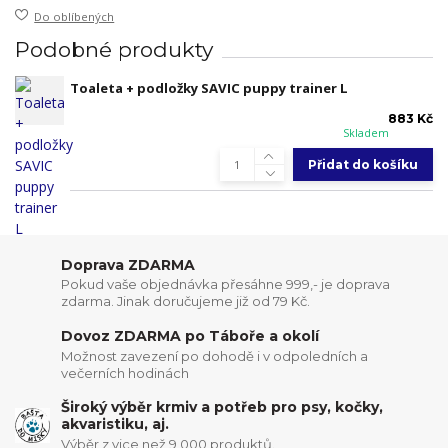
Do oblíbených
Podobné produkty
Toaleta + podložky SAVIC puppy trainer L
883 Kč
Skladem
Přidat do košíku
Doprava ZDARMA
Pokud vaše objednávka přesáhne 999,- je doprava
zdarma. Jinak doručujeme již od 79 Kč.
Dovoz ZDARMA po Táboře a okolí
Možnost zavezení po dohodě i v odpoledních a
večerních hodinách
Široký výběr krmiv a potřeb pro psy, kočky,
akvaristiku, aj.
Výběr z vice než 9 000 produktů.