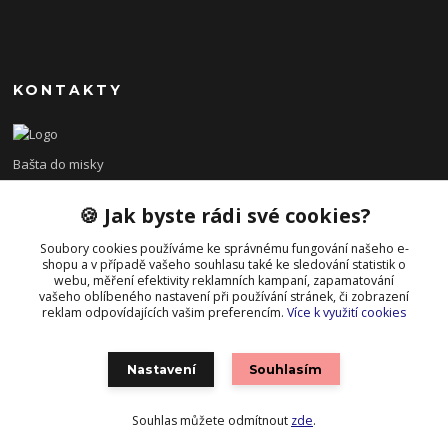
KONTAKTY
Bašta do misky
🍪 Jak byste rádi své cookies?
+420 608 479 610
po - pá 8:00 - 15:00
Soubory cookies používáme ke správnému fungování našeho e-
shopu a v případě vašeho souhlasu také ke sledování statistik o
info@bastadomisky.cz
webu, měření efektivity reklamních kampaní, zapamatování
vašeho oblíbeného nastavení při používání stránek, či zobrazení
reklam odpovídajících vašim preferencím.
Více k využití cookies
Nastavení
Souhlasím
Souhlas můžete odmítnout
zde
.
Vytvořeno na
Eshop-rychle.cz