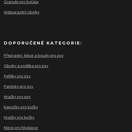
Granule pro koťata
Antiparazitní obojky
DOPORUČENÉ KATEGORIE:
Přepravky. klece a boudy pro psy
Obojky a vodítka pro psy
Pelíšky pro psy
Pamlsky pro psy
Hračky pro psy
Kapsičky pro kočky
Hračky pro kočky
Klece pro hlodavce