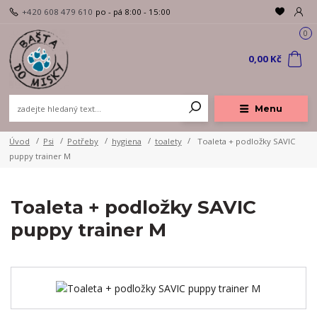
+420 608 479 610
po - pá 8:00 - 15:00
0
0,00 Kč
Menu
Úvod
Psi
Potřeby
hygiena
toalety
Toaleta + podložky SAVIC
puppy trainer M
Toaleta + podložky SAVIC
puppy trainer M