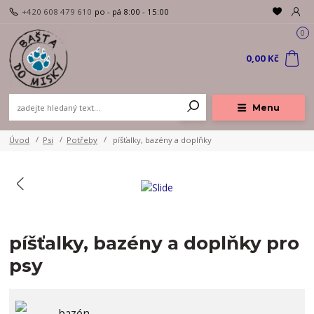
+420 608 479 610
po - pá 8:00 - 15:00
0
0,00 Kč
Menu
Úvod
Psi
Potřeby
píšťalky, bazény a doplňky
píšťalky, bazény a doplňky pro
psy
bazén