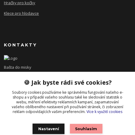
Hračky pro kočky
Klece pro hlodavce
KONTAKTY
Bašta do misky
🍪 Jak byste rádi své cookies?
+420 608 479 610
po - pá 8:00 - 15:00
Soubory cookies používáme ke správnému fungování našeho e-
shopu a v případě vašeho souhlasu také ke sledování statistik o
info@bastadomisky.cz
webu, měření efektivity reklamních kampaní, zapamatování
vašeho oblíbeného nastavení při používání stránek, či zobrazení
reklam odpovídajících vašim preferencím.
Více k využití cookies
Nastavení
Souhlasím