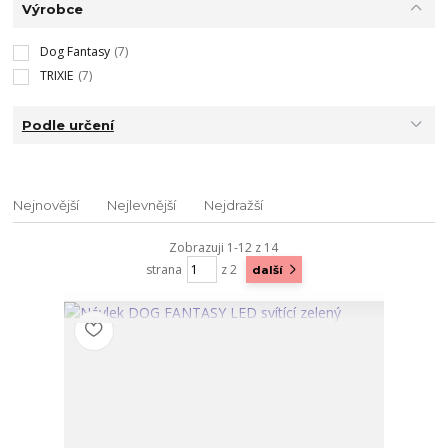
Výrobce
Dog Fantasy
(7)
TRIXIE
(7)
Podle určení
Nejnovější
Nejlevnější
Nejdražší
Zobrazuji 1-12 z 14
strana
z 2
další