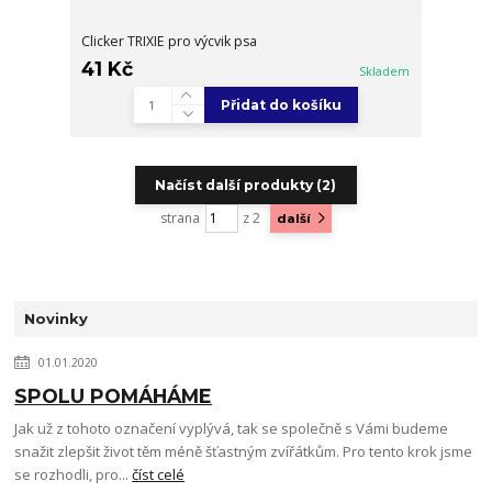
Clicker TRIXIE pro výcvik psa
41 Kč
Skladem
Přidat do košíku
Načíst další produkty (2)
strana
z 2
další
Novinky
01.01.2020
SPOLU POMÁHÁME
Jak už z tohoto označení vyplývá, tak se společně s Vámi budeme
snažit zlepšit život těm méně šťastným zvířátkům. Pro tento krok jsme
se rozhodli, pro...
číst celé