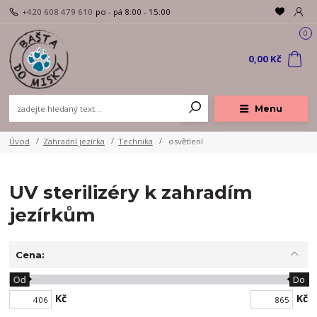
+420 608 479 610
po - pá 8:00 - 15:00
0
0,00 Kč
Menu
Úvod
Zahradní jezírka
Technika
osvětlení
UV sterilizéry k zahradím
jezírkům
Cena:
Od
Do
Kč
Kč