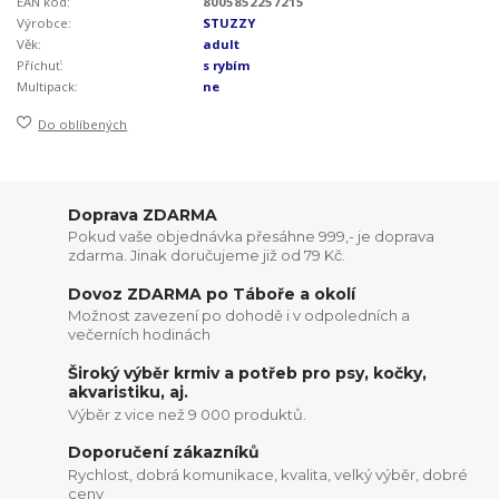
EAN kód:
8005852257215
Výrobce:
STUZZY
Věk:
adult
Příchuť:
s rybím
Multipack:
ne
Do oblíbených
Doprava ZDARMA
Pokud vaše objednávka přesáhne 999,- je doprava
zdarma. Jinak doručujeme již od 79 Kč.
Dovoz ZDARMA po Táboře a okolí
Možnost zavezení po dohodě i v odpoledních a
večerních hodinách
Široký výběr krmiv a potřeb pro psy, kočky,
akvaristiku, aj.
Výběr z vice než 9 000 produktů.
Doporučení zákazníků
Rychlost, dobrá komunikace, kvalita, velký výběr, dobré
ceny