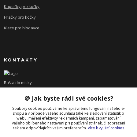
Kapsičky pro kočky
Hračky pro kočky
Klece pro hlodavce
KONTAKTY
Bašta do misky
🍪 Jak byste rádi své cookies?
+420 608 479 610
po - pá 8:00 - 15:00
Soubory cookies používáme ke správnému fungování našeho e-
shopu a v případě vašeho souhlasu také ke sledování statistik o
info@bastadomisky.cz
webu, měření efektivity reklamních kampaní, zapamatování
vašeho oblíbeného nastavení při používání stránek, či zobrazení
reklam odpovídajících vašim preferencím.
Více k využití cookies