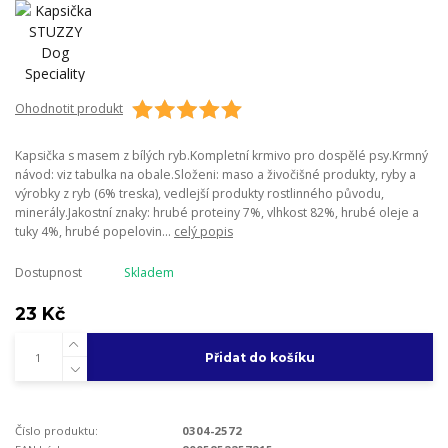
Ohodnotit produkt
Kapsička s masem z bílých ryb.Kompletní krmivo pro dospělé psy.Krmný
návod: viz tabulka na obale.Složeni: maso a živočišné produkty, ryby a
výrobky z ryb (6% treska), vedlejší produkty rostlinného původu,
minerály.Jakostní znaky: hrubé proteiny 7%, vlhkost 82%, hrubé oleje a
tuky 4%, hrubé popelovin...
celý popis
Dostupnost
Skladem
23 Kč
Přidat do košíku
Číslo produktu:
0304-2572