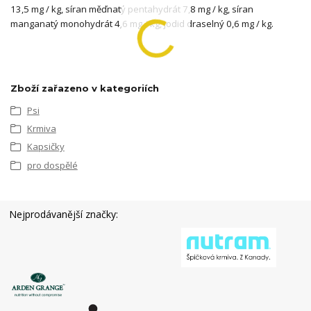
13,5 mg / kg, síran měďnatý pentahydrát 7,8 mg / kg, síran
manganatý monohydrát 4,6 mg / kg, jodid draselný 0,6 mg / kg.
Zboží zařazeno v kategoriích
Psi
Krmiva
Kapsičky
pro dospělé
Nejprodávanější značky: