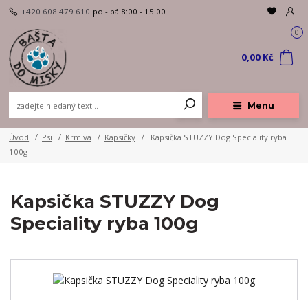
+420 608 479 610
po - pá 8:00 - 15:00
0
0,00 Kč
Menu
Úvod
Psi
Krmiva
Kapsičky
Kapsička STUZZY Dog Speciality ryba
100g
Kapsička STUZZY Dog
Speciality ryba 100g