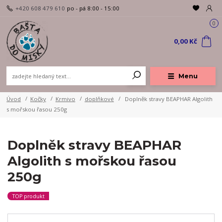
+420 608 479 610
po - pá 8:00 - 15:00
0
0,00 Kč
Menu
Úvod
Kočky
Krmivo
doplňkové
Doplněk stravy BEAPHAR Algolith
s mořskou řasou 250g
Doplněk stravy BEAPHAR
Algolith s mořskou řasou
250g
TOP produkt