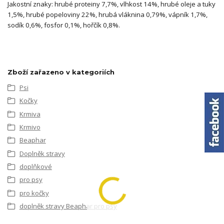
Jakostní znaky: hrubé proteiny 7,7%, vlhkost 14%, hrubé oleje a tuky
1,5%, hrubé popeloviny 22%, hrubá vláknina 0,79%, vápník 1,7%,
sodík 0,6%, fosfor 0,1%, hořčík 0,8%.
Zboží zařazeno v kategoriích
Psi
Kočky
Krmiva
Krmivo
Beaphar
Doplněk stravy
doplňkové
pro psy
pro kočky
doplněk stravy Beaphar pro psy