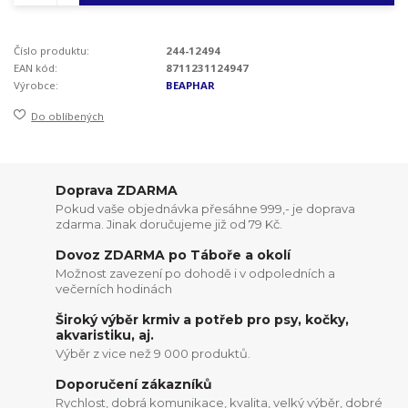
Číslo produktu:
244-12494
EAN kód:
8711231124947
Výrobce:
BEAPHAR
Do oblíbených
Doprava ZDARMA
Pokud vaše objednávka přesáhne 999,- je doprava
zdarma. Jinak doručujeme již od 79 Kč.
Dovoz ZDARMA po Táboře a okolí
Možnost zavezení po dohodě i v odpoledních a
večerních hodinách
Široký výběr krmiv a potřeb pro psy, kočky,
akvaristiku, aj.
Výběr z vice než 9 000 produktů.
Doporučení zákazníků
Rychlost, dobrá komunikace, kvalita, velký výběr, dobré