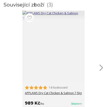
Související zboží
3
14 hodnocení
APPLAWS Dry Cat Chicken & Salmon 7,5kg
APPLAWS Dry C
7,5kg
989 Kč
989 Kč
/
ks
Skladem
/
ks