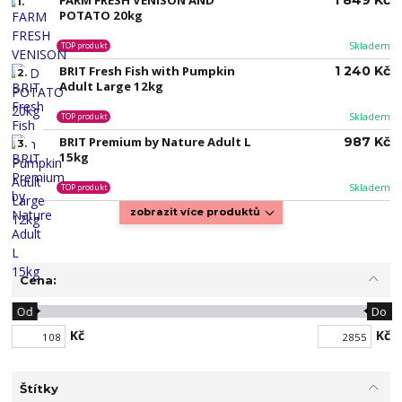
FARM FRESH VENISON AND
1 849 Kč
1.
POTATO 20kg
Skladem
TOP produkt
BRIT Fresh Fish with Pumpkin
1 240 Kč
2.
Adult Large 12kg
Skladem
TOP produkt
BRIT Premium by Nature Adult L
987 Kč
3.
15kg
Skladem
TOP produkt
zobrazit více produktů
Cena:
Od
Do
Kč
Kč
Štítky