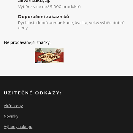
akvaristiku, aj.
Výběr z vice než 9 000 produktů.
Doporučení zákazníků
Rychlost, dobrá komunikace, kvalita, velký výběr, dobré
ceny
Nejprodávanější značky:
UŽITEČNÉ ODKAZY:
Akční ceny
Novinky
Výhody nákupu