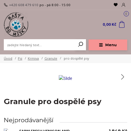
+420 608 479 610
po - pá 8:00 - 15:00
0
0,00 Kč
Menu
Úvod
Psi
Krmiva
Granule
pro dospělé psy
Granule pro dospělé psy
Nejprodávanější