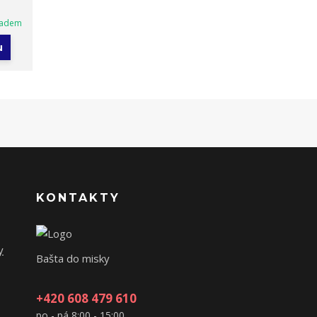
ladem
u
KONTAKTY
y
Bašta do misky
+420 608 479 610
po - pá 8:00 - 15:00