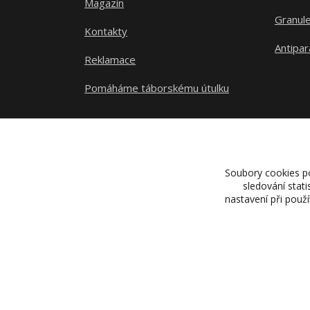
Magazín
Granule
Kontakty
Antipar
Reklamace
Pomáháme táborskému útulku
Soubory cookies p
sledování stat
nastavení při použ