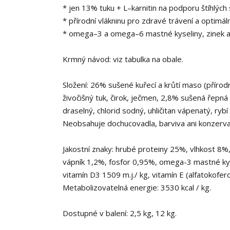
* jen 13% tuku + L–karnitin na podporu štíhlých
* přírodní vlákninu pro zdravé trávení a optimáln
* omega–3 a omega–6 mastné kyseliny, zinek a 
Krmný návod: viz tabulka na obale.
Složení: 26% sušené kuřecí a krůtí maso (přírodní
živočišný tuk, čirok, ječmen, 2,8% sušená řepná 
draselný, chlorid sodný, uhličitan vápenatý, ry
Neobsahuje dochucovadla, barviva ani konzervač
Jakostní znaky: hrubé proteiny 25%, vlhkost 8%
vápník 1,2%, fosfor 0,95%, omega-3 mastné kys
vitamín D3 1509 m.j./ kg, vitamín E (alfatokofer
Metabolizovatelná energie: 3530 kcal / kg.
Dostupné v balení: 2,5 kg, 12 kg.