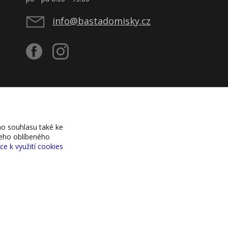
info@bastadomisky.cz
o souhlasu také ke
šeho oblíbeného
íce k využití cookies