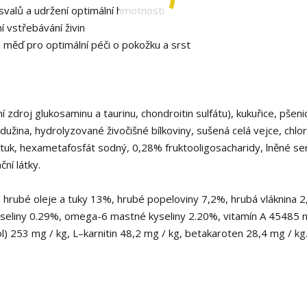
 svalů a udržení optimální hmotnosti
í vstřebávání živin
měď pro optimální péči o pokožku a srst
 zdroj glukosaminu a taurinu, chondroitin sulfátu), kukuřice, pšeni
dužina, hydrolyzované živočišné bílkoviny, sušená celá vejce, chlor
bí tuk, hexametafosfát sodný, 0,28% fruktooligosacharidy, lněné se
ní látky.
, hrubé oleje a tuky 13%, hrubé popeloviny 7,2%, hrubá vláknina 
eliny 0.29%, omega-6 mastné kyseliny 2.20%, vitamín A 45485 m.
ol) 253 mg / kg, L–karnitin 48,2 mg / kg, betakaroten 28,4 mg / kg