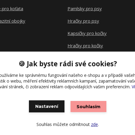
 pro koťata
Pamlsky pro psy
azitní obojky
Hračky pro psy
Kapsičky pro kočky
Hračky pro kočky
Klece pro hlodavce
🍪 Jak byste rádi své cookies?
oužíváme ke správnému fungování našeho e-shopu a v případě vašeh
istik o webu, měření efektivity reklamních kampaní, zapamatování va
ívání stránek, či zobrazení reklam odpovídajících vašim preferencím.
V
Nastavení
Souhlasím
Vytvořeno na
Eshop-rychle.cz
Souhlas můžete odmítnout
zde
.