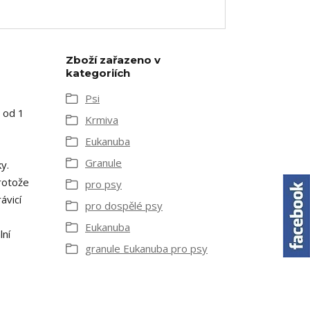
Zboží zařazeno v
kategoriích
Psi
 od 1
Krmiva
Eukanuba
Granule
y.
rotože
pro psy
ávicí
pro dospělé psy
Eukanuba
lní
granule Eukanuba pro psy