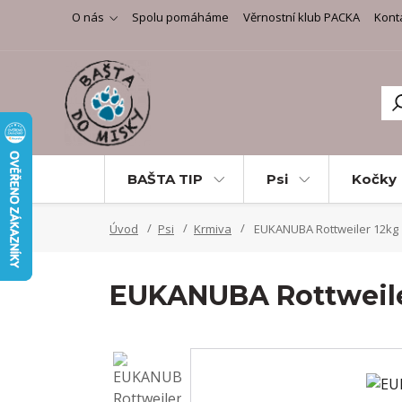
O nás
Spolu pomáháme
Věrnostní klub PACKA
Kont
BAŠTA TIP
Psi
Kočky
Úvod
Psi
Krmiva
EUKANUBA Rottweiler 12kg
EUKANUBA Rottweile