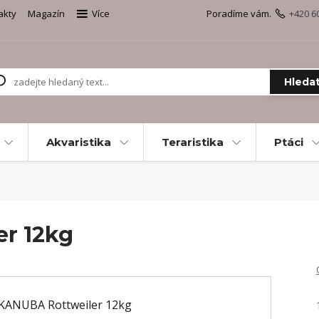
akty
Magazín
Více
Poradíme vám.
+420 6
Hleda
Akvaristika
Teraristika
Ptáci
r 12kg