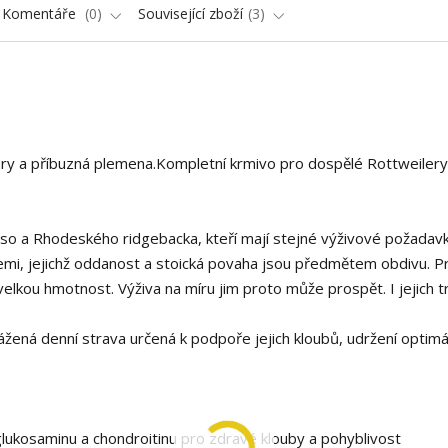
Komentáře
0
Související zboží
3
ry a příbuzná plemena.Kompletní krmivo pro dospělé Rottweilery
o a Rhodeského ridgebacka, kteří mají stejné výživové požadavk
cemi, jejichž oddanost a stoická povaha jsou předmětem obdivu. P
velkou hmotnost. Výživa na míru jim proto může prospět. I jejich tr
žená denní strava určená k podpoře jejich kloubů, udržení optimá
 glukosaminu a chondroitinu pro zdravé klouby a pohyblivost