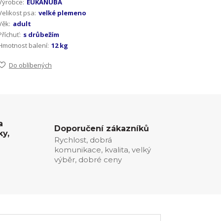
Výrobce:
EUKANUBA
Velikost psa:
velké plemeno
Věk:
adult
Příchuť:
s drůbežím
Hmotnost balení:
12 kg
Do oblíbených
a
Doporučení zákazníků
ky,
Rychlost, dobrá
komunikace, kvalita, velký
0
výběr, dobré ceny