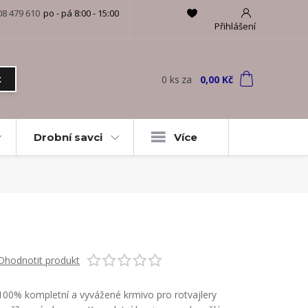
08 479 610
po - pá 8:00 - 15:00
Přihlášení
0
ks
za
0,00 Kč
t
Drobní savci
Více
Ohodnotit produkt
100% kompletní a vyvážené krmivo pro rotvajlery