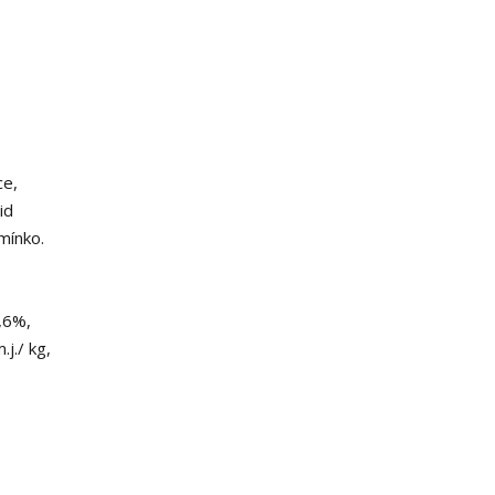
ce,
id
mínko.
2,6%,
j./ kg,
.