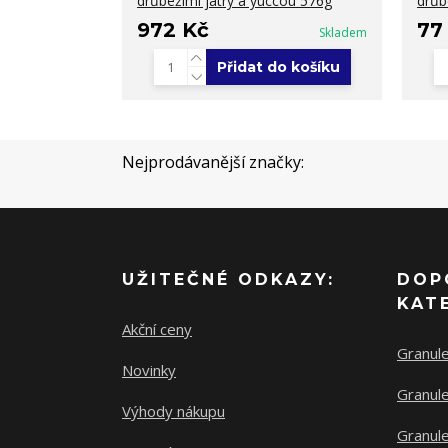
drůbežími játry a yuccou 576g
drůb
972 Kč
77
Skladem
Přidat do košíku
Nejprodávanější značky:
UŽITEČNÉ ODKAZY:
DOP
KAT
Akční ceny
Granul
Novinky
Granule
Výhody nákupu
Granule