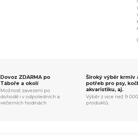
Dovoz ZDARMA po
Široký výběr krmiv 
Táboře a okolí
potřeb pro psy, koč
akvaristiku, aj.
Možnost zavezení po
dohodě i v odpoledních a
Výběr z vice než 9 00
večerních hodinách
produktů.