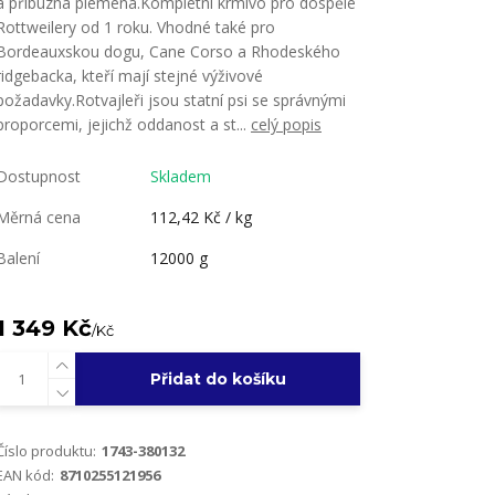
a příbuzná plemena.Kompletní krmivo pro dospělé
Rottweilery od 1 roku. Vhodné také pro
Bordeauxskou dogu, Cane Corso a Rhodeského
ridgebacka, kteří mají stejné výživové
požadavky.Rotvajleři jsou statní psi se správnými
proporcemi, jejichž oddanost a st...
celý popis
Dostupnost
Skladem
Měrná cena
112,42 Kč / kg
Balení
12000 g
1 349 Kč
/
Kč
Přidat do košíku
Číslo produktu:
1743-380132
EAN kód:
8710255121956